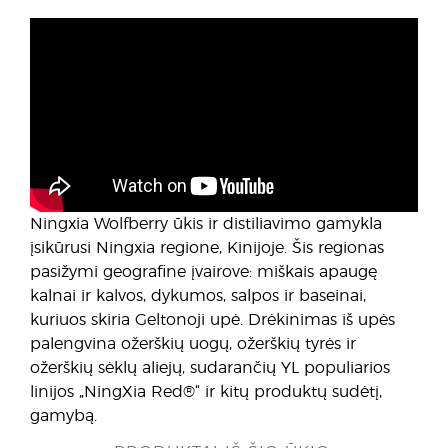
Ningxia Wolfberry ūkis ir distiliavimo gamykla
įsikūrusi Ningxia regione, Kinijoje. Šis regionas
pasižymi geografine įvairove: miškais apaugę
kalnai ir kalvos, dykumos, salpos ir baseinai,
kuriuos skiria Geltonoji upė. Drėkinimas iš upės
palengvina ožerškių uogų, ožerškių tyrės ir
ožerškių sėklų aliejų, sudarančių YL populiarios
linijos „NingXia Red®“ ir kitų produktų sudėtį,
gamybą.