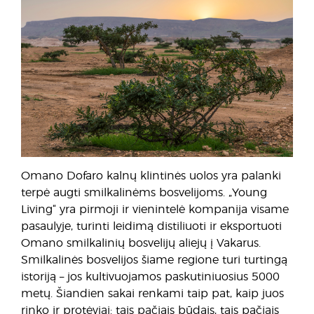
Omano Dofaro kalnų klintinės uolos yra palanki
terpė augti smilkalinėms bosvelijoms. „Young
Living“ yra pirmoji ir vienintelė kompanija visame
pasaulyje, turinti leidimą distiliuoti ir eksportuoti
Omano smilkalinių bosvelijų aliejų į Vakarus.
Smilkalinės bosvelijos šiame regione turi turtingą
istoriją – jos kultivuojamos paskutiniuosius 5000
metų. Šiandien sakai renkami taip pat, kaip juos
rinko ir protėviai: tais pačiais būdais, tais pačiais