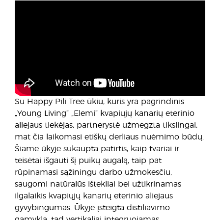
Su Happy Pili Tree ūkiu, kuris yra pagrindinis
„Young Living“ „Elemi“ kvapiųjų kanarių eterinio
aliejaus tiekėjas, partnerystė užmegzta tikslingai,
mat čia laikomasi etiškų derliaus nuėmimo būdų.
Šiame ūkyje sukaupta patirtis, kaip tvariai ir
teisėtai išgauti šį puikų augalą, taip pat
rūpinamasi sąžiningu darbo užmokesčiu,
saugomi natūralūs ištekliai bei užtikrinamas
ilgalaikis kvapiųjų kanarių eterinio aliejaus
gyvybingumas. Ūkyje įsteigta distiliavimo
gamykla, tad vertikaliai integruojamas