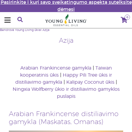
Pasirinkite į kurį savo sveikatingumo aspektą sutelksite
dėmesį
0
Bendrovė
Young Living ūkiai
Azija
Azija
Arabian Frankincense gamykla
|
Taiwan
kooperatinis ūkis
|
Happy Pili Tree ūkis ir
distiliavimo gamykla
|
Kalipay Coconut ūkis
|
Ningxia Wolfberry ūkio ir distiliavimo gamyklos
puslapis
Arabian Frankincense distiliavimo
gamykla (Maskatas, Omanas)