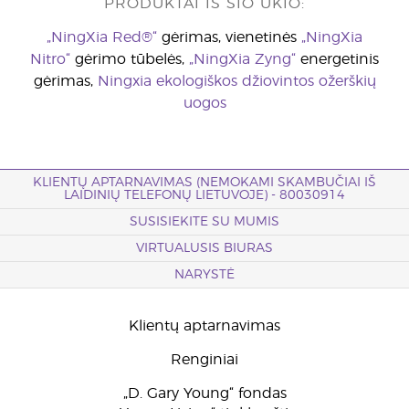
PRODUKTAI IŠ ŠIO ŪKIO:
„NingXia Red®“
gėrimas, vienetinės
„NingXia
Nitro“
gėrimo tūbelės,
„NingXia Zyng“
energetinis
gėrimas,
Ningxia ekologiškos džiovintos ožerškių
uogos
KLIENTŲ APTARNAVIMAS (NEMOKAMI SKAMBUČIAI IŠ
LAIDINIŲ TELEFONŲ LIETUVOJE) - 80030914
SUSISIEKITE SU MUMIS
VIRTUALUSIS BIURAS
NARYSTĖ
Klientų aptarnavimas
Renginiai
„D. Gary Young“ fondas