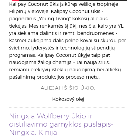
Kalipay Coconut ūkis įsikūręs vešlioje tropinėje
Filipinų vietovėje. Kalipay Coconut ūkis -
pagrindinis „Young Living“ kokosų aliejaus
tiekėjas. Mes renkamės šį ūkį, nes čia, kaip yra YL,
yra siekiama dalintis ir remti bendruomenes -
kasmet aukojama dalis pelno kovai su skurdu per
švietimo, lyderystės ir technologijų stipendijų
programas. Kalipay Coconut ūkyje taip pat
naudojama žalioji chemija - tai nauja sritis,
remianti efektyvų išteklių naudojimą bei atliekų
pašalinimą produkcijos proceso metu.
ALIEJAI IŠ ŠIO ŪKIO:
Kokosový olej
Ningxia Wolfberry ūkio ir
distiliavimo gamyklos puslapis-
Ningxia, Kinija