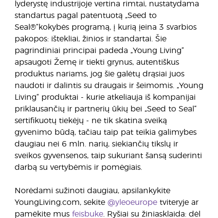
lyderystę industrijoje vertina rimtai, nustatydama
standartus pagal patentuotą „Seed to
Seal®“kokybės programą, į kurią įeina 3 svarbios
pakopos: ištekliai, žinios ir standartai. Šie
pagrindiniai principai padeda „Young Living“
apsaugoti Žemę ir tiekti grynus, autentiškus
produktus nariams, jog šie galėtų drąsiai juos
naudoti ir dalintis su draugais ir šeimomis. „Young
Living“ produktai - kurie atkeliauja iš kompanijai
priklausančių ir partnerių ūkių bei „Seed to Seal“
sertifikuotų tiekėjų - ne tik skatina sveiką
gyvenimo būdą, tačiau taip pat teikia galimybes
daugiau nei 6 mln. narių, siekiančių tikslų ir
sveikos gyvensenos, taip sukuriant šansą suderinti
darbą su vertybėmis ir pomėgiais.
Norėdami sužinoti daugiau, apsilankykite
YoungLiving.com, sekite
@yleoeurope
tviteryje ar
pamėkite mus
feisbuke
. Ryšiai su žiniasklaida: dėl