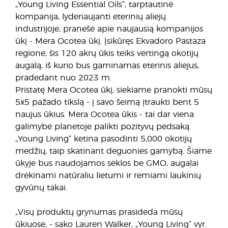
„Young Living Essential Oils“, tarptautinė
kompanija, lyderiaujanti eterinių aliejų
industrijoje, pranešė apie naujausią kompanijos
ūkį - Mera Ocotea ūkį. Įsikūręs Ekvadoro Pastaza
regione, šis 120 akrų ūkis teiks vertingą okotijų
augalą, iš kurio bus gaminamas eterinis aliejus,
pradedant nuo 2023 m.
Pristatę Mera Ocotea ūkį, siekiame pranokti mūsų
5x5 pažado tikslą - į savo šeimą įtraukti bent 5
naujus ūkius. Mera Ocotea ūkis - tai dar viena
galimybė planetoje palikti pozityvų pėdsaką.
„Young Living“ ketina pasodinti 5,000 okotijų
medžių, taip skatinant deguonies gamybą. Šiame
ūkyje bus naudojamos sėklos be GMO, augalai
drėkinami natūraliu lietumi ir remiami laukinių
gyvūnų takai.
„Visų produktų grynumas prasideda mūsų
ūkiuose, - sako Lauren Walker, „Young Living“ vyr.