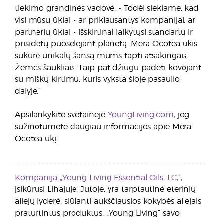
tiekimo grandinės vadovė. - Todėl siekiame, kad
visi mūsų ūkiai - ar priklausantys kompanijai, ar
partnerių ūkiai - išskirtinai laikytųsi standartų ir
prisidėtų puoselėjant planetą. Mera Ocotea ūkis
sukūrė unikalų šansą mums tapti atsakingais
Žemės šaukliais. Taip pat džiugu padėti kovojant
su miškų kirtimu, kuris vyksta šioje pasaulio
dalyje.“
Apsilankykite svetainėje
YoungLiving.com,
jog
sužinotumėte daugiau informacijos apie Mera
Ocotea ūkį.
Kompanija „Young Living Essential Oils, LC,“,
įsikūrusi Lihajuje, Jutoje, yra tarptautinė eterinių
aliejų lyderė, siūlanti aukščiausios kokybės aliejais
praturtintus produktus. „Young Living“ savo