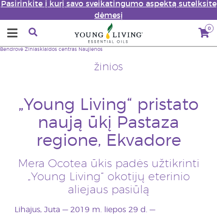
Pasirinkite į kurį savo sveikatingumo aspektą sutelksite
dėmesį
0
Bendrovė
Žiniasklaidos centras
Naujienos
žinios
„Young Living“ pristato
naują ūkį Pastaza
regione, Ekvadore
Mera Ocotea ūkis padės užtikrinti
„Young Living“ okotijų eterinio
aliejaus pasiūlą
Lihajus, Juta — 2019 m. liepos 29 d. —