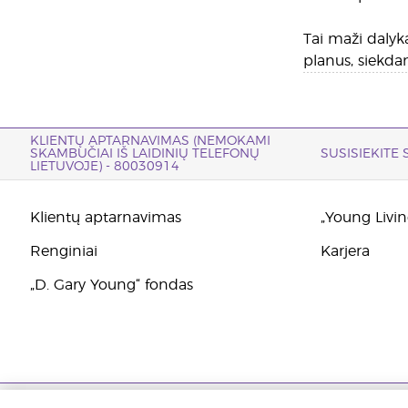
Tai maži dalyka
planus, siekda
KLIENTŲ APTARNAVIMAS (NEMOKAMI
SKAMBUČIAI IŠ LAIDINIŲ TELEFONŲ
SUSISIEKITE
LIETUVOJE) - 80030914
Klientų aptarnavimas
„Young Living
Renginiai
Karjera
„D. Gary Young“ fondas
Copyright © 2021 Young Living Essential Oils. Visos teisės saugomos. |
P