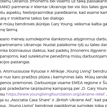
0 dienų Ukrainos žmonėms bei visiems už taiką pasisaka
AND partneriai ir klientai Ukrainoje bei visi šios šalies gy
liu aspektų. Nedviprasmiškai pareiškiame, kad esame kartu 
rą ir trokštame taikos bei dialogo.
mūsų bendrovės įkūrėjas Gary Young, veiksmai kalba gar
inę šeimą.
asario mėnesį sumokėjome išankstinius atlyginimus darbu
tneriams Ukrainoje. Nuolat palaikome ryšį su šalies dar
renka būtiniausius daiktus, kad padėtų žmonėms išgyventi
nijomis, kad suteiktume pervežimą mūsų darbuotojams ir 
cijos pastangas.
e, Artimuosiuose Rytuose ir Afrikoje „Young Living“ bend
 nuo karo pradžios plūsta į kaimynines šalis. Mūsų sandėl
igienos priemones. Darbuotojai visame EMEA regione ir Ši
 pat pradedame tarptautinę kampaniją per „D. Gary Youn
resu
https://www.younglivingfoundation.org/ukraine-relief.
a su „Asociatia Casa Share“ ir „British Ukraine Aid“, kad
jus, „Young Living“ bendrovė papildomai sumokės tokią p