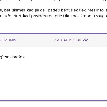
i, bet tikimės, kad jie gali padėti bent šiek tiek. Mes ir to
mi užtikrinti, kad prisidėtume prie Ukrainos žmonių saugu
 SU MUMIS
VIRTUALUSIS BIURAS
“ tinklaraštis
rivatumo politika