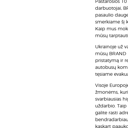
Pastarosios 1
darbuotojai, BR
pasaulio dauge
smerkiame šį ka
Kaip mus mokė 
mūsų tarptaut
Ukrainoje už v
mūsų BRAND par
pristatymą ir 
autobusų kompa
tęsiame evakua
Visoje Europoj
žmonėms, kurie
svarbiausias h
uždarbio. Taip
galite rasti ad
bendradarbiauj
kaskart paauko