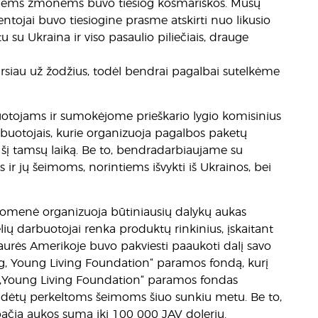
ntiems žmonėms buvo tiesiog košmariškos. Mūsų
ventojai buvo tiesiogine prasme atskirti nuo likusio
su Ukraina ir viso pasaulio piliečiais, drauge
siau už žodžius, todėl bendrai pagalbai sutelkėme
otojams ir sumokėjome prieškario lygio komisinius
buotojais, kurie organizuoja pagalbos paketų
 šį tamsų laiką. Be to, bendradarbiaujame su
jų šeimoms, norintiems išvykti iš Ukrainos, bei
ruomenė organizuoja būtiniausių dalykų aukas
ių darbuotojai renka produktų rinkinius, įskaitant
aurės Amerikoje buvo pakviesti paaukoti dalį savo
g, Young Living Foundation“ paramos fondą, kurį
„Young Living Foundation“ paramos fondas
 padėtų perkeltoms šeimoms šiuo sunkiu metu. Be to,
ačią aukos sumą iki 100 000 JAV dolerių.