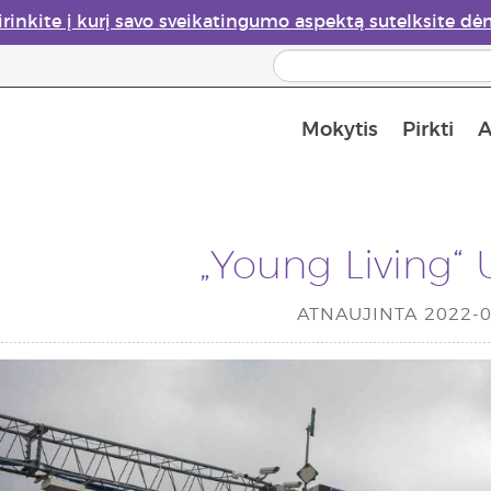
irinkite į kurį savo sveikatingumo aspektą sutelksite dė
Mokytis
Pirkti
A
Apie eterinių aliejų garintuvus
Paskutinė galimybė įsi
„Young Living“ 
ATNAUJINTA 2022-0