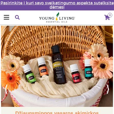
Pasirinkite į kurį savo sveikatingumo aspektą sutelksite
dėmesį
0
Previous
Next
Džiaugsmingos vasaros akimirkos