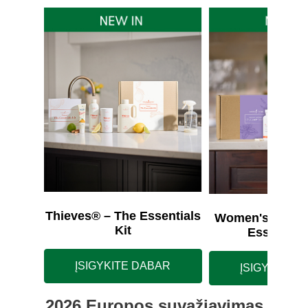
Thieves® – The Essentials
Women's Wellne
Kit
Essentials
ĮSIGYKITE DABAR
ĮSIGYKITE 
2026 Europos suvažiavimas