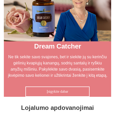
Dream Catcher
Ne tik sekite savo svajones, bet ir siekite jų su kerinčiu
gėlinių kvapiųjų kanangų, sodrių santalų ir ryškiu
anyžių mišiniu. Pakylėkite savo dvasią, pasisemkite
įkvėpimo savo kelionei ir užtikrintai ženkite į kitą etapą.
Įsigykite dabar
Lojalumo apdovanojimai