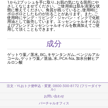
1から2プッシュを手に取り､お肌の気になる箇所にや
さしくなじませてください。ご使用前は肌を清潔な状
態に整えてください。角質が残っていると､使用時に
ポロポロとしたものが出ることがあります。また､ご
使用時にヤング・リビング・ジャパン・インクで化粧
用油として販売しています。エッセンシャルオイルお
よびブレンドエッセンシャルオイルを数滴加えてご使
用して頂くこともできます。
成分
ゲットウ葉／茎水､BG､キサンタンガム､ベンジルアル
コール､ゲットウ葉／茎油､水､PCA-Na､加水分解ヒア
ルロン酸
注文・YLおトク便申込・変更: 0800-300-8172 (フリーダイヤ
ル）
お問い合わせ
バーチャルオフィス