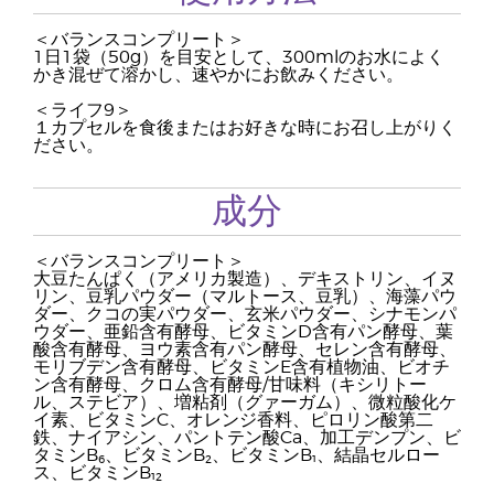
＜バランスコンプリート＞
1日1袋（50g）を目安として、300mlのお水によく
かき混ぜて溶かし、速やかにお飲みください。
＜ライフ9＞
１カプセルを食後またはお好きな時にお召し上がりく
ださい。
成分
＜バランスコンプリート＞
大豆たんぱく（アメリカ製造）、デキストリン、イヌ
リン、豆乳パウダー（マルトース、豆乳）、海藻パウ
ダー、クコの実パウダー、玄米パウダー、シナモンパ
ウダー、亜鉛含有酵母、ビタミンD含有パン酵母、葉
酸含有酵母、ヨウ素含有パン酵母、セレン含有酵母、
モリブデン含有酵母、ビタミンE含有植物油、ビオチ
ン含有酵母、クロム含有酵母/甘味料（キシリトー
ル、ステビア）、増粘剤（グァーガム）、微粒酸化ケ
イ素、ビタミンC、オレンジ香料、ピロリン酸第二
鉄、ナイアシン、パントテン酸Ca、加工デンプン、ビ
タミンB₆、ビタミンB₂、ビタミンB₁、結晶セルロー
ス、ビタミンB₁₂