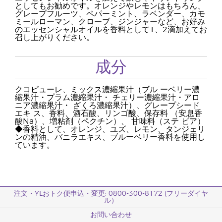
としてもお勧めです。オレンジやレモンはもちろん、
グレープフルーツ、ペパーミント、ラベンダー、カモ
ミールローマン、クローブ、ジンジャーなど、お好み
のエッセンシャルオイルを香料として1、2滴加えてお
召し上がりください。
成分
クコピューレ、ミックス濃縮果汁（ブル ーベリー濃
縮果汁・プラム濃縮果汁・ チェリー濃縮果汁・アロ
ニア濃縮果汁・ ざくろ濃縮果汁）、グレープシード
エキ ス、香料、酒石酸、リンゴ酸、保存料 （安息香
酸Na）、増粘剤（ペクチン）、 甘味料（ステ ビア）
◆香料として、オレンジ、ユズ、レモン、タンジェリ
ンの精油、バニラエキス、ブルーベリー香料を使用し
ています。
注文・YLおトク便申込・変更: 0800-300-8172 (フリーダイヤ
ル）
お問い合わせ