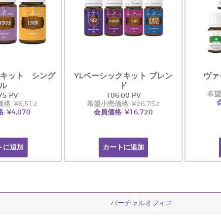
クキット シング
YLベーシックキット ブレン
ヴァ
ル
ド
希望
75 PV
106.00 PV
会
: ¥6,512
希望小売価格: ¥26,752
 ¥4,070
会員価格: ¥16,720
トに追加
カートに追加
バーチャルオフィス