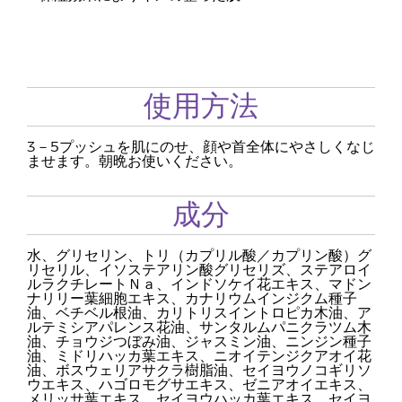
使用方法
3－5プッシュを肌にのせ、顔や首全体にやさしくなじ
ませます。朝晩お使いください。
成分
水、グリセリン、トリ（カプリル酸／カプリン酸）グ
リセリル、イソステアリン酸グリセリズ、ステアロイ
ルラクチレートＮａ、インドソケイ花エキス、マドン
ナリリー葉細胞エキス、カナリウムインジクム種子
油、ベチベル根油、カリトリスイントロピカ木油、ア
ルテミシアパレンス花油、サンタルムパニクラツム木
油、チョウジつぼみ油、ジャスミン油、ニンジン種子
油、ミドリハッカ葉エキス、ニオイテンジクアオイ花
油、ボスウェリアサクラ樹脂油、セイヨウノコギリソ
ウエキス、ハゴロモグサエキス、ゼニアオイエキス、
メリッサ葉エキス、セイヨウハッカ葉エキス、セイヨ