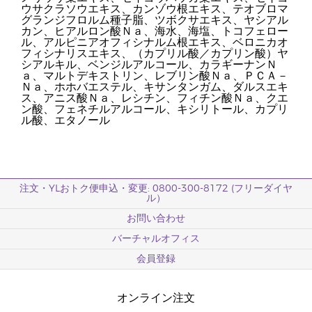
ウサクラソウエキス、カンゾウ根エキス、テオブロマ
グランジフロルム種子脂、ツボクサエキス、ヤシアル
カン、ヒアルロン酸Ｎａ、海水、海塩、トコフェロー
ル、アルピニアオフィシナルム根エキス、ベロニカオ
フィシナリスエキス、（カプリル酸／カプリン酸）ヤ
シアルキル、ベンジルアルコール、カラギーナンＮ
ａ、マルトデキストリン、レブリン酸Ｎａ、ＰＣＡ－
Ｎａ、ホホバエステル、キサンタンガム、ダルスエキ
ス、アニス酸Ｎａ、レシチン、フィチン酸Ｎａ、クエ
ン酸、フェネチルアルコール、キシリトール、カプリ
ル酸、エタノール
注文・YLおトク便申込・変更: 0800-300-8172 (フリーダイヤ
ル）
お問い合わせ
バーチャルオフィス
会員登録
オンライン注文