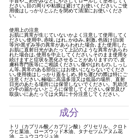
手首やこめかみなどにやさしくロールして塗布してく
ださい｡目の周りや粘膜は避けてお使いください｡ご使
用後はしっかりとふたを閉めて清潔にお使いくださ
い。
使用上の注意
お肌に異常が生じていないかよく注意して使用してく
ださい｡使用中､赤味､はれ､かゆみ､刺激､色抜け(白斑
等)や黒ずみ等の異常があらわれた場合､また使用した
お肌に直射日光があたって上記のような異常があらわ
れた場合は､使用を中止してください｡そのまま使用を
続けますと症状を悪化させることがありますので､皮
膚科専門医等にご相談ください｡傷やはれもの､しっし
ん等､異常のある部位にはお使いにならないでくださ
い｡使用後はしっかり蓋をしめ､持ち運びの際は特にご
注意ください｡極端に高温多湿又は低温の場所、直射
日光のあたる場所には保管しないでください。乳幼児
の手の届かないところに保管してください｡保管及び
取扱いにあたっては火気に十分注意してください。
成分
トリ（カプリル酸／カプリン酸）グリセリル、クロト
ウヒ葉油、ローズウッド木油、タナセツムアヌム花
油、ニュウコウジュ油