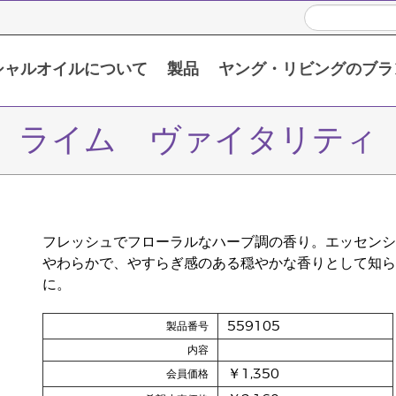
シャルオイルについて
製品
ヤング・リビングのブラ
い頂くために
限定販売製品 / プロモーション製品
シングルエッセンシャルオイル
ブレンドエッセンシャルオイル
ライム ヴァイタリティ
フレッシュでフローラルなハーブ調の香り。エッセンシ
やわらかで、やすらぎ感のある穏やかな香りとして知ら
に。
559105
製品番号
内容
￥1,350
会員価格