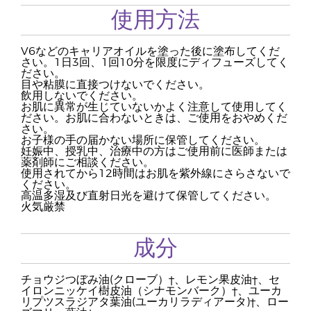
使用方法
V6などのキャリアオイルを塗った後に塗布してくだ
さい。1日3回、1回10分を限度にディフューズしてく
ださい。
目や粘膜に直接つけないでください。
飲用しないでください。
お肌に異常が生じていないかよく注意して使用してく
ださい。お肌に合わないときは、ご使用をおやめくだ
さい。
お子様の手の届かない場所に保管してください。
妊娠中、授乳中、治療中の方はご使用前に医師または
薬剤師にご相談ください。
使用されてから12時間はお肌を紫外線にさらさないで
ください。
高温多湿及び直射日光を避けて保管してください。
火気厳禁
成分
チョウジつぼみ油(クローブ）†、レモン果皮油†、セ
イロンニッケイ樹皮油（シナモンバーク）†、ユーカ
リプツスラジアタ葉油(ユーカリラディアータ)†、ロー