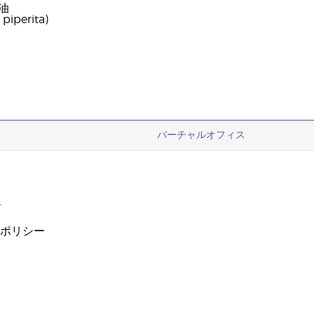
油
iperita)
バーチャルオフィス
ー
ーポリシー
ザ