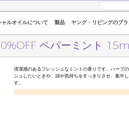
シャルオイルについて
製品
ヤング・リビングのブラ
い頂くために
限定販売製品 / プロモーション製品
シングルエッセンシャルオイル
ブレンドエッセンシャルオイル
10%OFF ペパーミント 15m
清潔感のあるフレッシュなミントの香りです。ハーブの
シュしたいときや、頭や気持ちをすっきりさせ、集中し
す。