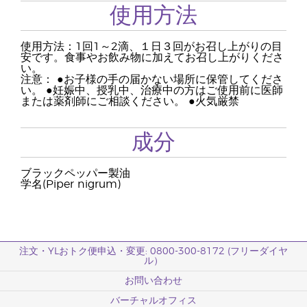
使用方法
使用方法：1回1～2滴、１日３回がお召し上がりの目
安です。食事やお飲み物に加えてお召し上がりくださ
い。
注意： ●お子様の手の届かない場所に保管してくださ
い。 ●妊娠中、授乳中、治療中の方はご使用前に医師
または薬剤師にご相談ください。 ●火気厳禁
成分
ブラックペッパー製油
学名(Piper nigrum)
注文・YLおトク便申込・変更: 0800-300-8172 (フリーダイヤ
ル）
お問い合わせ
バーチャルオフィス