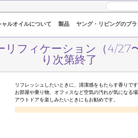
シャルオイルについて
製品
ヤング・リビングのブラ
い頂くために
限定販売製品 / プロモーション製品
シングルエッセンシャルオイル
ブレンドエッセンシャルオイル
ューリフィケーション（4/27〜
り次第終了
リフレッシュしたいときに、清潔感をもたらす香りです
お部屋や乗り物、オフィスなど空気の汚れが気になる場
アウトドアを楽しみたいときにもお勧めです。