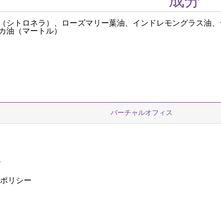
成分
（シトロネラ）、ローズマリー葉油、インドレモングラス油、
カ油（マートル）
バーチャルオフィス
ー
ーポリシー
ザ