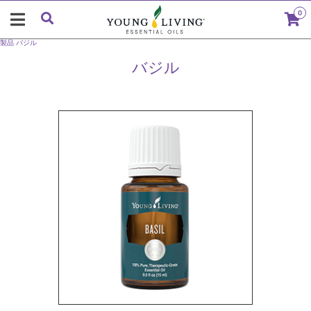
0
製品
バジル
バジル