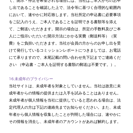
て、開示・停止を希望される場合には、当社はご本人からのお申
し出であることを確認した上で、法令等に基づく合理的な範囲内
において、速やかに対応致します。当社所定の申込書に必要事項
をご記入のうえ、ご本人であることを証明できる書類等を添え
て、ご郵送いただきます。開示の場合は、所定の手数料及びご本
人にご指示いただいた開示方法にかかる実費（郵送料等）（実
費）をご負担いただきます。当社が会員の方からのお申し出を受
けて発行しているコミッションレポートにつきましては、お電話
にて承りますので、末尾記載の問い合わせ先下記までご連絡くだ
さい （申込書・ご本人を証明する書類の郵送は不要です。）。
16.未成年のプライバシー
当社サイトは、未成年者を対象としていません。当社は故意に未
成年者からの情報の提供または入手を試みることはありません。
未成年者が個人情報を当社に提供していると思われる場合は、法
定代理人の方は下記の連絡先までお知らせください。また、未成
年者から個人情報を収集したことが判明した場合には、速やかに
その情報を消去し、未成年者のアカウントがあれば解約します。