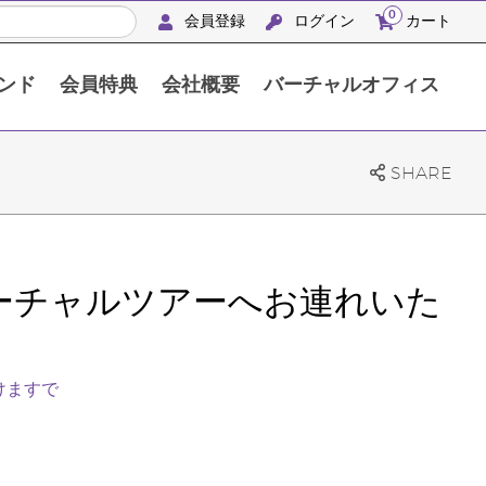
0
会員登録
ログイン
カート
ンド
会員特典
会社概要
バーチャルオフィス
APACシルバーリトリート沖縄2024
SHARE
ーチャルツアーへお連れいた
けますで