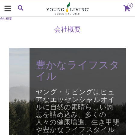
0
会社概要
会社概要
豊かなライフスタ
イル
ヤング・リビングはピュ
アなエッセンシャルオイ
ルに自然の素晴らしい恩
恵を詰め込み、多くの
人々の健康増進、生き甲斐
や豊かなライフスタイル