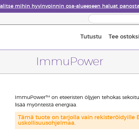
alitse mihin hyvinvoinnin osa-alueeseen haluat panost
Tutustu
Tee ostoks
Eteeristen öljyjen turvallisuus
Viimeinen mahdollisuus: 50 % alen
ImmuPower
ImmuPower™ on eteeristen öljyjen tehokas sekoitus,
lisää myönteistä energiaa.
Tämä tuote on tarjolla vain rekisteröidyille 
uskollisuusohjelmaa.