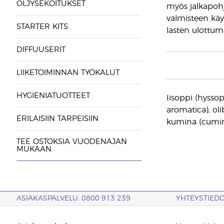
ÖLJYSEKOITUKSET
myös jalkapohji
valmisteen käyt
STARTER KITS
lasten ulottuma
DIFFUUSERIT
LIIKETOIMINNAN TYÖKALUT
HYGIENIATUOTTEET
Iisoppi (hyssop
aromatica), ol
ERILAISIIN TARPEISIIN
kumina (cumin
TEE OSTOKSIA VUODENAJAN
MUKAAN
ASIAKASPALVELU: 0800 913 239
YHTEYSTIED