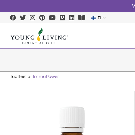
V
FI
Tuotteet
ImmuPower