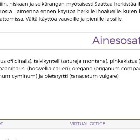
in, niskaan ja selkärangan myötäisesti.Saattaa herkistää iho
östä. Laimenna ennen käyttöä herkille ihoalueille, kuten kas
ttomissa. Vältä käyttöä vauvoille ja pienille lapsille.
Ainesosa
us officinalis), talvikynteli (satureja montana), pihkakistus
ibaanihartsi (boswellia carteri), oregano (origanum comp
um cyminum) ja pietaryrtti (tanacetum vulgare).
OT
VIRTUAL OFFICE