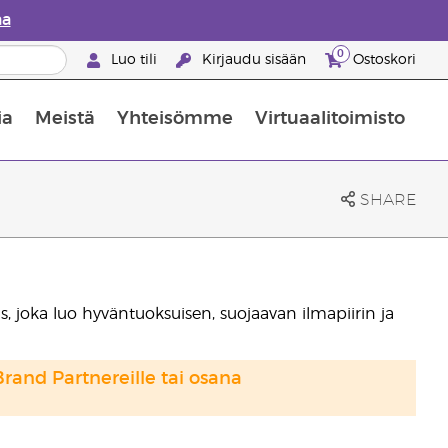
aa
0
Luo tili
Kirjaudu sisään
Ostoskori
ia
Meistä
Yhteisömme
Virtuaalitoimisto
nus valikoiduista ihonhoitotuotteista
Young Livingin ravintolisäopas
Miten eteerisiä öljyjä käytetään
SHARE
 joka luo hyväntuoksuisen, suojaavan ilmapiirin ja
Brand Partnereille tai osana