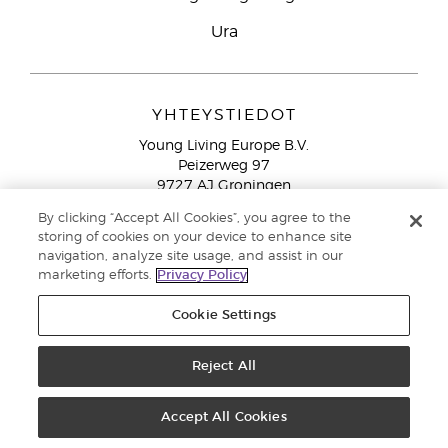
Ura
YHTEYSTIEDOT
Young Living Europe B.V.
Peizerweg 97
9727 AJ Groningen
Netherlands
By clicking “Accept All Cookies”, you agree to the
Ilmainen yhteydenotto lankanumeroista Suomesta
0800
storing of cookies on your device to enhance site
913 239
navigation, analyze site usage, and assist in our
marketing efforts.
Privacy Policy
Email: asiakaspalvelu@youngliving.com
Cookie Settings
Tekijänoikeus © 2021 Young Living Essential Oils. Kaikki oikeudet
pidätetään. |
Yksityisyydensuoja
Reject All
Accept All Cookies