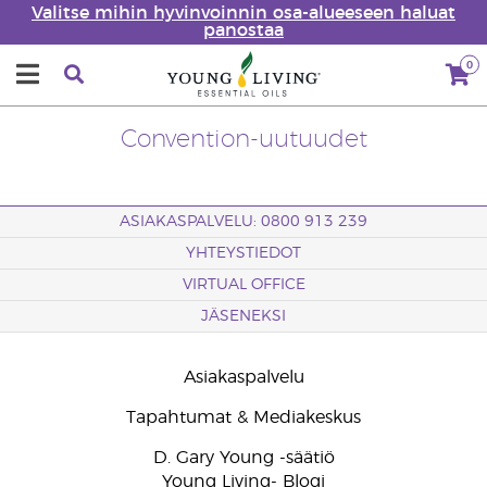
Valitse mihin hyvinvoinnin osa-alueeseen haluat
panostaa
0
Convention-uutuudet
ASIAKASPALVELU: 0800 913 239
YHTEYSTIEDOT
VIRTUAL OFFICE
JÄSENEKSI
Asiakaspalvelu
Tapahtumat & Mediakeskus
D. Gary Young -säätiö
Young Living- Blogi