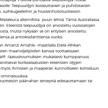
yttötapoja. Pullolla puhdasta teepuuöljyä nostat
asolle. Teepuuöljyn kosteuttavien ja puhdistavien
n, suihkugeeleihin ja hiustenhoitotuotteisiin.
Melaleuca alternifolia -puun lehtiä. Tämä Australiassa
. Eteeristä teepuuöljyä on arvostettu vuosisatojen
osta, mutta nykyään se on erityisen arvostettu
ensa ja antioksidanttiensa vuoksi.
taan Amanzi Amahle -maatilalla Etelä-Afrikan
isten maanviljelijöiden kanssa tuottaessaan
Seal® -laatusitoumuksen mukaisesti kumppanuus
arvitsevat korkealaatuisten eteeristen öljyjen
yös ihmisten ja maaperän kunnolliseen kohteluun.
 ominaisuuksia.
otuotteisiin päänahan terveyttä edesauttamaan tai