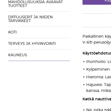
Käy
MAHDOLLISUUKSIA AVAAVAT
TUOTTEET
DIFFUUSERIT JA NIIDEN
TARVIKKEET
KOTI
Paikallinen käy
V-6®-perusöljy
TERVEYS JA HYVINVOINTI
Käyttöehdotu
KAUNEUS
Ihonhoito: L
Kylpeminen: 
Hieronta: La
Hajuvesi: Tap
kanssa, mikä
Ketkä nauttiva
•
Ne, jotka tyk