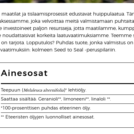
 maatilat ja tislaamisprosessit edustavat huippulaatua. T
ksessamme, joka velvoittaa meitä valmistamaan puhtaita j
 investoineet paljon resursseja, jotta maatilamme, kump
noudattaisivat korkeita laatuvaatimuksiamme. Teemme sen
 on tarjota. Lopputulos? Puhdas tuote, jonka valmistus on
uvaatimuksiin: kolmeen Seed to Seal -peruspilariin.
Ainesosat
Melaleuca alternifolia
Teepuun (
)* lehtiöljy.
Saattaa sisältää: Geranioli**, limoneeni**, linaloli **.
*100-prosenttisen puhdas eteerinen öljy.
** Eteeristen öljyjen luonnolliset ainesosat.