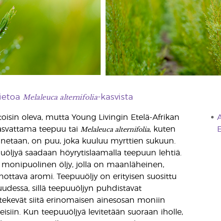
Melaleuca alternifolia
ietoa
-kasvista
toisin oleva, mutta Young Livingin Etelä-Afrikan
A
Melaleuca alternifolia
asvattama teepuu tai
, kuten
E
netaan, on puu, joka kuuluu myrttien sukuun.
uuöljyä saadaan höyrytislaamalla teepuun lehtiä.
monipuolinen öljy, jolla on maanläheinen,
ohottava aromi. Teepuuöljy on erityisen suosittu
uudessa, sillä teepuuöljyn puhdistavat
ekevät siitä erinomaisen ainesosan moniin
isiin. Kun teepuuöljyä levitetään suoraan iholle,