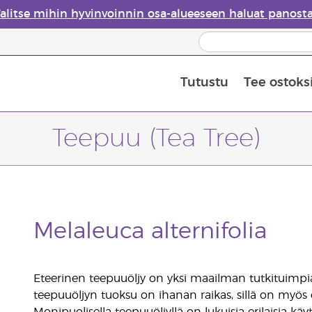
alitse mihin hyvinvoinnin osa-alueeseen haluat panost
Tutustu
Tee ostoks
Eteeristen öljyjen turvallisuus
Viimeinen mahdollisuus: 50 % alen
Teepuu (Tea Tree)
Melaleuca alternifolia
Eteerinen teepuuöljy on yksi maailman tutkituimpia ja
teepuuöljyn tuoksu on ihanan raikas, sillä on myös