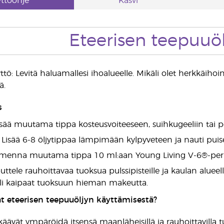
ttöohje
Kasvi
Eteerisen teepuuöl
ttö: Levitä haluamallesi ihoalueelle. Mikäli olet herkkäih
ä.
s
isää muutama tippa kosteusvoiteeseen, suihkugeeliin tai 
Lisää 6-8 öljytippaa lämpimään kylpyveteen ja nauti puis
imenna muutama tippa 10 ml:aan Young Living V-6®-perusöl
uttele rauhoittavaa tuoksua pulssipisteille ja kaulan aluee
li kaipaat tuoksuun hieman makeutta.
t eteerisen teepuuöljyn käyttämisestä?
käävät ympäröidä itsensä maanläheisillä ja rauhoittavilla tu