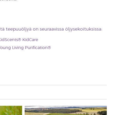
stä teepuuöljyä on seuraavissa öljysekoituksissa:
KidScents® KidCare
oung Living Purification®