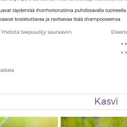
uavat täydentää ihonhoitorutiinia puhdistavalla tuotteella.
ipaavat kostetuttavaa ja ravitsevaa lisää shampooseensa.
Yhdistä teepuuöljy seuraaviin:
Eteeri
Y
adiata
Kasvi