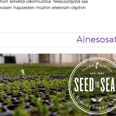
ihon tervettä ulkomuotoa. Teepuuöljystä saa
isen hajuveden muihin eteerisiin öljyihin
Ainesosa