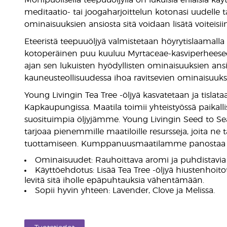
Monipuolisella teepuuöljyllä on lukuisia erilaisia kä
meditaatio- tai joogaharjoittelun kotonasi uudelle t
ominaisuuksien ansiosta sitä voidaan lisätä voiteisii
Eteeristä teepuuöljyä valmistetaan höyrytislaamalla 
kotoperäinen puu kuuluu Myrtaceae-kasviperheeseen
ajan sen lukuisten hyödyllisten ominaisuuksien ansi
kauneusteollisuudessa ihoa ravitsevien ominaisuuksi
Young Livingin Tea Tree -öljyä kasvatetaan ja tisla
Kapkaupungissa. Maatila toimii yhteistyössä paikall
suosituimpia öljyjämme. Young Livingin Seed to 
tarjoaa pienemmille maatiloille resursseja, joita ne t
tuottamiseen. Kumppanuusmaatilamme panostaa m
Ominaisuudet: Rauhoittava aromi ja puhdistavia
Käyttöehdotus: Lisää Tea Tree -öljyä hiustenhoit
levitä sitä iholle epäpuhtauksia vähentämään.
Sopii hyvin yhteen: Lavender, Clove ja Melissa.