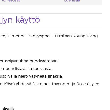
Ainesosat
Lue lisää
jyn käyttö
oinen, laimenna 15 öljytippaa 10 ml:aan Young Living
perusöljyyn ihoa puhdistamaan.
en puhdistavasta tuoksusta.
jyä ja hiero väsyneitä lihaksia.
lle. Käytä yhdessä Jasmine-, Lavender- ja Rose-öljyjen
oksuilla.