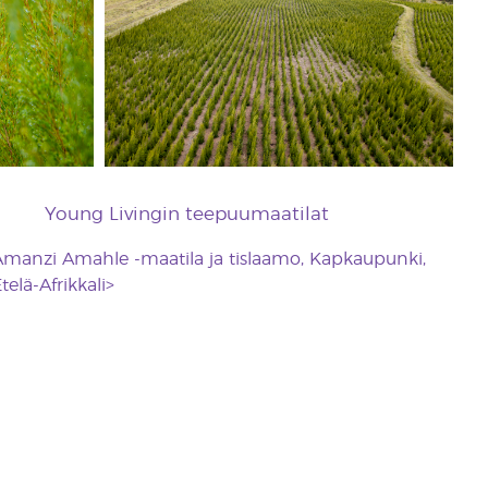
Young Livingin teepuumaatilat
manzi Amahle -maatila ja tislaamo, Kapkaupunki,
telä-Afrikkali>