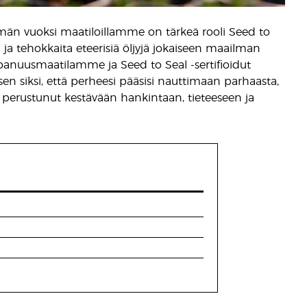
ämän vuoksi maatiloillamme on tärkeä rooli Seed to
a tehokkaita eteerisiä öljyjä jokaiseen maailman
panuusmaatilamme ja Seed to Seal -sertifioidut
 siksi, että perheesi pääsisi nauttimaan parhaasta,
 perustunut kestävään hankintaan, tieteeseen ja