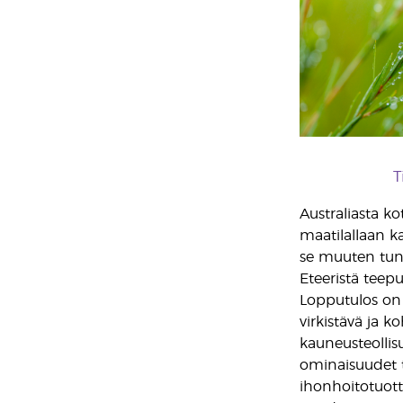
T
Australiasta ko
maatilallaan k
se muuten tun
Eteeristä teep
Lopputulos on 
virkistävä ja k
kauneusteollis
ominaisuudet t
ihonhoitotuotte