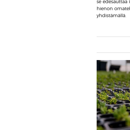
se edesauttaa 
hienon omateko
yhdistämällä.