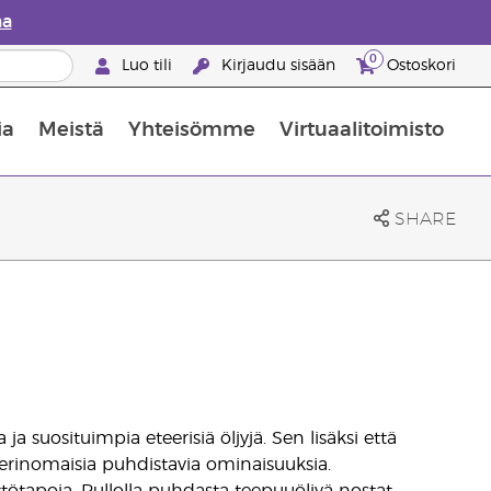
aa
0
Luo tili
Kirjaudu sisään
Ostoskori
ia
Meistä
Yhteisömme
Virtuaalitoimisto
nus valikoiduista ihonhoitotuotteista
Young Livingin ravintolisäopas
Miten eteerisiä öljyjä käytetään
SHARE
 suosituimpia eteerisiä öljyjä. Sen lisäksi että
 erinomaisia puhdistavia ominaisuuksia.