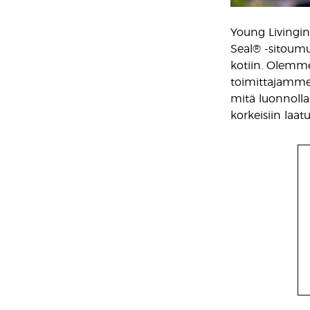
Young Livingin
Seal® -sitoumu
kotiin. Olemme
toimittajamme 
mitä luonnolla
korkeisiin laat