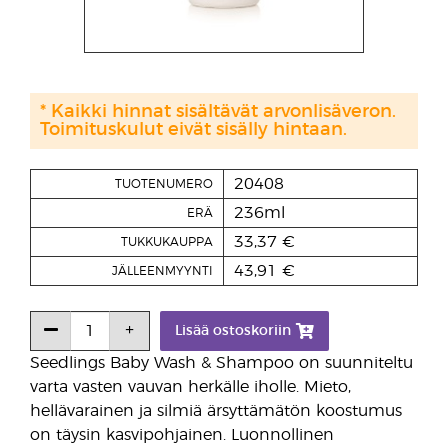
* Kaikki hinnat sisältävät arvonlisäveron.
Toimituskulut eivät sisälly hintaan.
20408
TUOTENUMERO
236ml
ERÄ
33,37 €
TUKKUKAUPPA
43,91 €
JÄLLEENMYYNTI
Lisää ostoskoriin
Seedlings Baby Wash & Shampoo on suunniteltu
varta vasten vauvan herkälle iholle. Mieto,
hellävarainen ja silmiä ärsyttämätön koostumus
on täysin kasvipohjainen. Luonnollinen