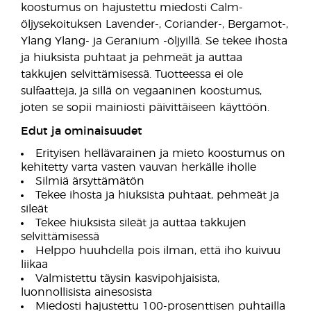
koostumus on hajustettu miedosti Calm-
öljysekoituksen Lavender-, Coriander-, Bergamot-,
Ylang Ylang- ja Geranium -öljyillä. Se tekee ihosta
ja hiuksista puhtaat ja pehmeät ja auttaa
takkujen selvittämisessä. Tuotteessa ei ole
sulfaatteja, ja sillä on vegaaninen koostumus,
joten se sopii mainiosti päivittäiseen käyttöön.
Edut ja ominaisuudet
Erityisen hellävarainen ja mieto koostumus on
kehitetty varta vasten vauvan herkälle iholle
Silmiä ärsyttämätön
Tekee ihosta ja hiuksista puhtaat, pehmeät ja
sileät
Tekee hiuksista sileät ja auttaa takkujen
selvittämisessä
Helppo huuhdella pois ilman, että iho kuivuu
liikaa
Valmistettu täysin kasvipohjaisista,
luonnollisista ainesosista
Miedosti hajustettu 100-prosenttisen puhtailla