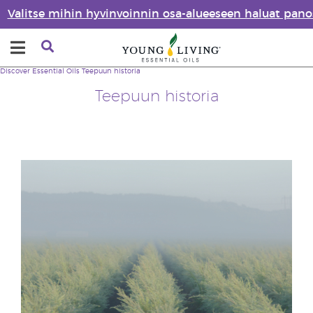
Valitse mihin hyvinvoinnin osa-alueeseen haluat pano
Discover Essential Oils
Teepuun historia
Teepuun historia