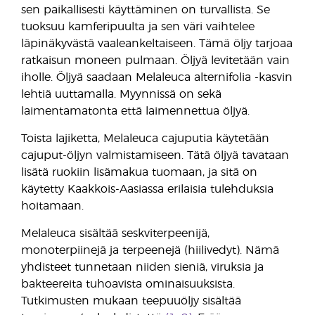
sen paikallisesti käyttäminen on turvallista. Se
tuoksuu kamferipuulta ja sen väri vaihtelee
läpinäkyvästä vaaleankeltaiseen. Tämä öljy tarjoaa
ratkaisun moneen pulmaan. Öljyä levitetään vain
iholle. Öljyä saadaan Melaleuca alternifolia -kasvin
lehtiä uuttamalla. Myynnissä on sekä
laimentamatonta että laimennettua öljyä.
Toista lajiketta, Melaleuca cajuputia käytetään
cajuput-öljyn valmistamiseen. Tätä öljyä tavataan
lisätä ruokiin lisämakua tuomaan, ja sitä on
käytetty Kaakkois-Aasiassa erilaisia tulehduksia
hoitamaan.
Melaleuca sisältää seskviterpeenijä,
monoterpiinejä ja terpeenejä (hiilivedyt). Nämä
yhdisteet tunnetaan niiden sieniä, viruksia ja
bakteereita tuhoavista ominaisuuksista.
Tutkimusten mukaan teepuuöljy sisältää