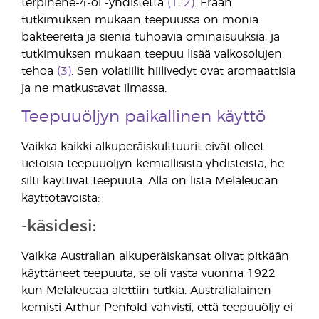
terpinene-4-ol -yhdistettä
(1, 2)
. Erään
tutkimuksen mukaan teepuussa on monia
bakteereita ja sieniä tuhoavia ominaisuuksia, ja
tutkimuksen mukaan teepuu lisää valkosolujen
tehoa
(3)
. Sen volatiilit hiilivedyt ovat aromaattisia
ja ne matkustavat ilmassa.
Teepuuöljyn paikallinen käyttö
Vaikka kaikki alkuperäiskulttuurit eivät olleet
tietoisia teepuuöljyn kemiallisista yhdisteistä, he
silti käyttivät teepuuta. Alla on lista Melaleucan
käyttötavoista:
-käsidesi:
Vaikka Australian alkuperäiskansat olivat pitkään
käyttäneet teepuuta, se oli vasta vuonna 1922
kun Melaleucaa alettiin tutkia. Australialainen
kemisti Arthur Penfold vahvisti, että teepuuöljy ei