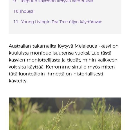
Teepuun käyttöön liittyviä varoituksia
Ihotesti
Young Livingin Tea Tree-öljyn käyttötavat
Australian takamailta löytyvä Melaleuca -kasvi on
kuuluista monipuolisuutensa vuoksi. Lue tästä
kasvien moniottelijasta ja tiedät, mihin kaikkeen
voit sitä käyttää. Kerromme sinulle myös miten
tätä luontoäidin ihmettä on historiallisesti
käytetty.