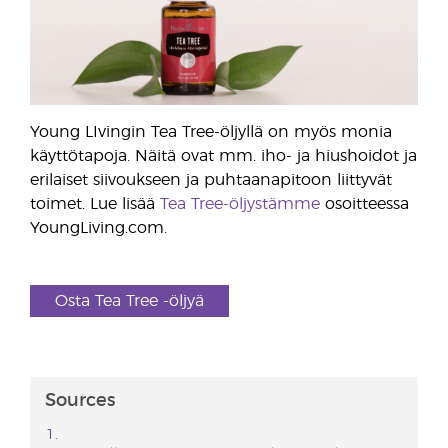
Young LIvingin Tea Tree-öljyllä on myös monia
käyttötapoja. Näitä ovat mm. iho- ja hiushoidot ja
erilaiset siivoukseen ja puhtaanapitoon liittyvät
toimet. Lue lisää
Tea Tree-öljystämme
osoitteessa
YoungLiving.com.
Osta Tea Tree -öljyä
Sources