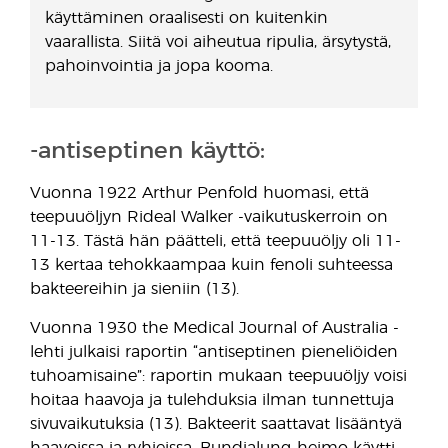
käyttäminen oraalisesti on kuitenkin
vaarallista. Siitä voi aiheutua ripulia, ärsytystä,
pahoinvointia ja jopa kooma.
-antiseptinen käyttö:
Vuonna 1922 Arthur Penfold huomasi, että
teepuuöljyn Rideal Walker -vaikutuskerroin on
11-13. Tästä hän päätteli, että teepuuöljy oli 11-
13 kertaa tehokkaampaa kuin fenoli suhteessa
bakteereihin ja sieniin (13).
Vuonna 1930 the Medical Journal of Australia -
lehti julkaisi raportin “antiseptinen pieneliöiden
tuhoamisaine”: raportin mukaan teepuuöljy voisi
hoitaa haavoja ja tulehduksia ilman tunnettuja
sivuvaikutuksia (13). Bakteerit saattavat lisääntyä