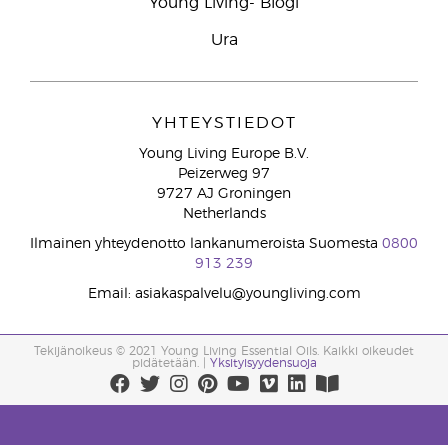
Young Living- Blogi
Ura
YHTEYSTIEDOT
Young Living Europe B.V.
Peizerweg 97
9727 AJ Groningen
Netherlands
Ilmainen yhteydenotto lankanumeroista Suomesta
0800
913 239
Email: asiakaspalvelu@youngliving.com
Tekijänoikeus © 2021 Young Living Essential Oils. Kaikki oikeudet
pidätetään. |
Yksityisyydensuoja