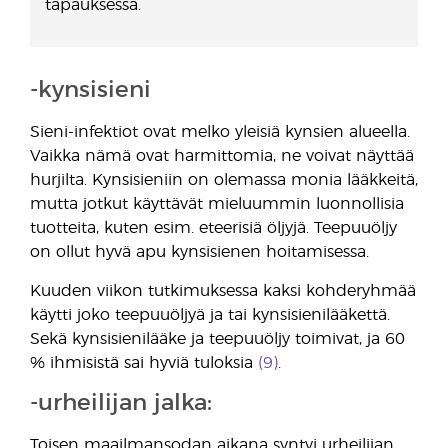
tapauksessa.
-kynsisieni
Sieni-infektiot ovat melko yleisiä kynsien alueella.
Vaikka nämä ovat harmittomia, ne voivat näyttää
hurjilta. Kynsisieniin on olemassa monia lääkkeitä,
mutta jotkut käyttävät mieluummin luonnollisia
tuotteita, kuten esim. eteerisiä öljyjä. Teepuuöljy
on ollut hyvä apu kynsisienen hoitamisessa.
Kuuden viikon tutkimuksessa kaksi kohderyhmää
käytti joko teepuuöljyä ja tai kynsisienilääkettä.
Sekä kynsisienilääke ja teepuuöljy toimivat, ja 60
% ihmisistä sai hyviä tuloksia
(9)
.
-urheilijan jalka:
Toisen maailmansodan aikana syntyi urheilijan