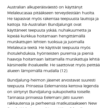
Australian alkuperäisväestö on käyttänyt
Melaleucasaa pitääkseen terveydestään huolta.
He tapasivat myös rakentaa teepuusta lauttoja ja
kattoja. Itä-Australian Bundjalungit ovat
käyttäneet teepuuta yskää, nuhakuumetta ja
kipeää kurkkua hoitamaan hengittämällä
murskattujen lehtien tuoksua ja juomalla
Melaleuca-teetä. He käyttivät teepuuta myös
ihotulehduksia, hyönteisten puremia ja pieniä
haavoja hoitamaan laittamalla murskattuja lehtiä
kärsineelle ihoalueelle. He saattoivat myös peittää
alueen lämpimällä mudalla (12).
Bundjalung-heimon jäsenet arvostavat suuresti
teepuuta. Prinsessa Eelemanista kertova legenda
on siirtynyt Bundjalung-sukupolvelta toiselle.
Tarinassa prinsessa Eelemani jätti suuren
rakkautensa ja perheensä matkustaakseen New