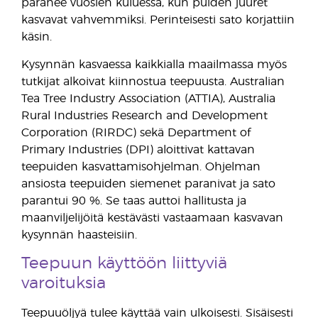
paranee vuosien kuluessa, kun puiden juuret
kasvavat vahvemmiksi. Perinteisesti sato korjattiin
käsin.
Kysynnän kasvaessa kaikkialla maailmassa myös
tutkijat alkoivat kiinnostua teepuusta. Australian
Tea Tree Industry Association (ATTIA), Australia
Rural Industries Research and Development
Corporation (RIRDC) sekä Department of
Primary Industries (DPI) aloittivat kattavan
teepuiden kasvattamisohjelman. Ohjelman
ansiosta teepuiden siemenet paranivat ja sato
parantui 90 %. Se taas auttoi hallitusta ja
maanviljelijöitä kestävästi vastaamaan kasvavan
kysynnän haasteisiin.
Teepuun käyttöön liittyviä
varoituksia
Teepuuöljyä tulee käyttää vain ulkoisesti. Sisäisesti