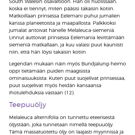
South Walesin osavaltioon. Hän oli huolissaan,
koska ei tiennyt, miten pääsisi takaisin kotiin.
Matkoillaan prinsessa Eelemani puhui jumalien
kanssa planeetoista ja maapallosta. Palkkioksi
jumalat antoivat hänelle Melaleuca-siemeniä.
Linnut auttoivat prinsessa Eelemania levittämään
siemeniä matkallaan, ja kuu valaisi puut kauniisti
niin, että hän löysi takaisin kotiin.
Legendan mukaan näin myös Bundjalung-heimo
oppi tietämään puiden maagisista
ominaisuuksista. Kuten puut suojelivat prinsessaa,
puut suojelivat myös heidän kansaansa
ihotulehduksia vastaan (12).
Teepuuöljy
Melaleuca alternifolia on tunnettu eteerisestä
öljystään, joka tunnetaan nimellä teepuuöljy.
Tämä massatuotettu öljy on laajasti myynnissä ja