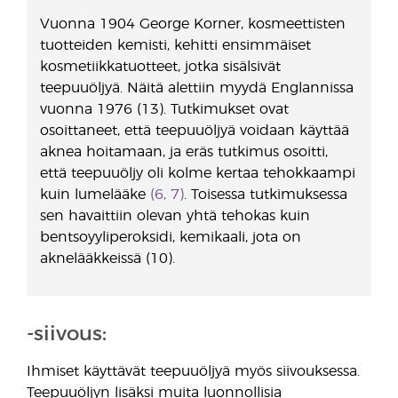
Vuonna 1904 George Korner, kosmeettisten
tuotteiden kemisti, kehitti ensimmäiset
kosmetiikkatuotteet, jotka sisälsivät
teepuuöljyä. Näitä alettiin myydä Englannissa
vuonna 1976 (13). Tutkimukset ovat
osoittaneet, että teepuuöljyä voidaan käyttää
aknea hoitamaan, ja eräs tutkimus osoitti,
että teepuuöljy oli kolme kertaa tehokkaampi
kuin lumelääke
(6, 7)
. Toisessa tutkimuksessa
sen havaittiin olevan yhtä tehokas kuin
bentsoyyliperoksidi, kemikaali, jota on
aknelääkkeissä (10).
-siivous:
Ihmiset käyttävät teepuuöljyä myös siivouksessa.
Teepuuöljyn lisäksi muita luonnollisia