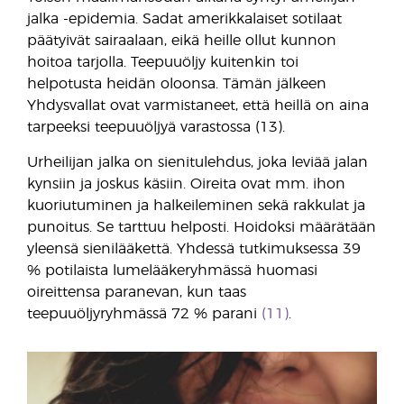
jalka -epidemia. Sadat amerikkalaiset sotilaat
päätyivät sairaalaan, eikä heille ollut kunnon
hoitoa tarjolla. Teepuuöljy kuitenkin toi
helpotusta heidän oloonsa. Tämän jälkeen
Yhdysvallat ovat varmistaneet, että heillä on aina
tarpeeksi teepuuöljyä varastossa (13).
Urheilijan jalka on sienitulehdus, joka leviää jalan
kynsiin ja joskus käsiin. Oireita ovat mm. ihon
kuoriutuminen ja halkeileminen sekä rakkulat ja
punoitus. Se tarttuu helposti. Hoidoksi määrätään
yleensä sienilääkettä. Yhdessä tutkimuksessa 39
% potilaista lumelääkeryhmässä huomasi
oireittensa paranevan, kun taas
teepuuöljyryhmässä 72 % parani
(11)
.