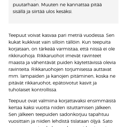
puutarhaan. Muuten ne kannattaa pitää
sisällä ja siirtää ulos kesäksi.
Teepuut voivat kasvaa pari metriä vuodessa. Sen
kukat kukkivat vain silloin tällöin. Kun teepuita
korjataan, on tärkeää varmistaa, että niissä ei ole
rikkiruohoja. Rikkaruohot imevät ravinteet
maasta ja vähentävät puiden käytettävissä olevia
ravinteita. Rikkaruohojen torjumisessa auttavat
mm. lampaiden ja kanojen pitäminen, koska ne
pitävät rikkaruohot, epätoivotut kasvit ja
tuholaiset kontrollissa.
Teepuut ovat valmiina korjattavaksi ensimmäistä
kertaa kaksi vuotta niiden istuttamisen jälkeen.
Sen jälkeen teepuiden sadonkorjuu tapahtuu
vuosittain ja niiden lehdistä tislataan öljyä. Sato