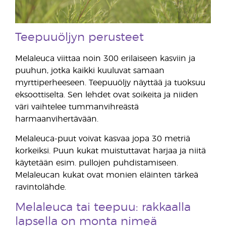
Teepuuöljyn perusteet
Melaleuca viittaa noin 300 erilaiseen kasviin ja
puuhun, jotka kaikki kuuluvat samaan
myrttiperheeseen. Teepuuöljy näyttää ja tuoksuu
eksoottiselta. Sen lehdet ovat soikeita ja niiden
väri vaihtelee tummanvihreästä
harmaanvihertävään.
Melaleuca-puut voivat kasvaa jopa 30 metriä
korkeiksi. Puun kukat muistuttavat harjaa ja niitä
käytetään esim. pullojen puhdistamiseen.
Melaleucan kukat ovat monien eläinten tärkeä
ravintolähde.
Melaleuca tai teepuu: rakkaalla
lapsella on monta nimeä