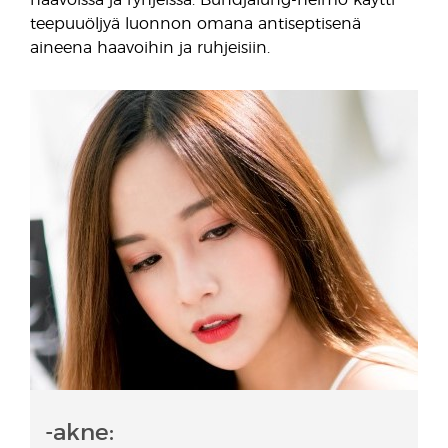
haavoissa ja ryhjeissa. Bundjalung-heimo käytti
teepuuöljyä luonnon omana antiseptisenä
aineena haavoihin ja ruhjeisiin.
-akne: