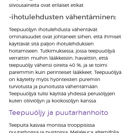
siivousaineita ovat erilaiset etikat.
-ihotulehdusten vähentäminen:
Teepuuöljyn ihotulehdusta vähentävät
ominaisuudet ovat johtaneet siihen, että ihmiset
käyttävät sitä paljon ihotulehduksien
hoitamiseen. Tutkimuksessa, jossa teepuuöljyä
verrattiin muihin lääkkeisiin, havaittiin, että
teepuuöljy vähensi oireita 40 %, ja se toimi
paremmin kuin perinteiset lääkkeet. Teepuuöljyä
on käytetty myös hyönteisten puremiin
turvotusta ja punoitusta vähentämään.
Teepuuöljyä tulisi käyttää yhdessä perusöljyjen
kuten oliiviöljyn ja kookosöljyn kanssa.
Teepuuöljy ja puutarhanhoito
Teepuita kasvaa monissa trooppisissa
puutarhoissa ja puistoissa. Melaleuca alternifolia