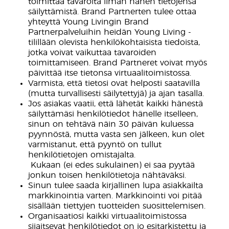
toimittaa tavaroita ilman hänen tietojensa
säilyttämistä. Brand Partnerten tulee ottaa
yhteyttä Young Livingin Brand
Partnerpalveluihin heidän Young Living -
tilillään olevista henkilökohtaisista tiedoista,
jotka voivat vaikuttaa tavaroiden
toimittamiseen. Brand Partneret voivat myös
päivittää itse tietonsa virtuaalitoimistossa.
Varmista, että tietosi ovat helposti saatavilla
(mutta turvallisesti säilytettyjä) ja ajan tasalla.
Jos asiakas vaatii, että lähetät kaikki hänestä
säilyttämäsi henkilötiedot hänelle itselleen,
sinun on tehtävä näin 30 päivän kuluessa
pyynnöstä, mutta vasta sen jälkeen, kun olet
varmistanut, että pyyntö on tullut
henkilötietojen omistajalta.
​ Kukaan (ei edes sukulainen) ei saa pyytää
jonkun toisen henkilötietoja nähtäväksi.
Sinun tulee saada kirjallinen lupa asiakkailta
markkinointia varten. Markkinointi voi pitää
sisällään tiettyjen tuotteiden suosittelemisen.
Organisaatiosi kaikki virtuaalitoimistossa
sijaitsevat henkilötiedot on jo esitarkistettu ja