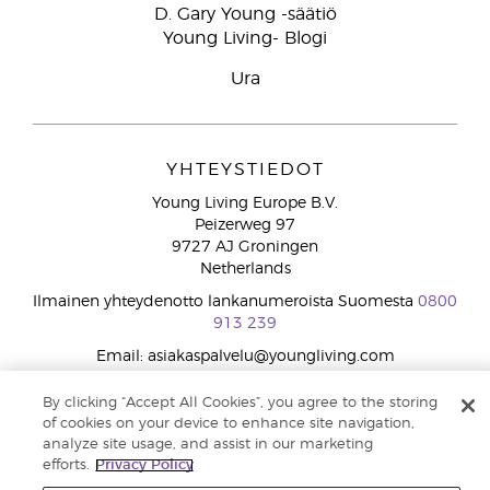
D. Gary Young -säätiö
Young Living- Blogi
Ura
YHTEYSTIEDOT
Young Living Europe B.V.
Peizerweg 97
9727 AJ Groningen
Netherlands
Ilmainen yhteydenotto lankanumeroista Suomesta
0800
913 239
Email: asiakaspalvelu@youngliving.com
By clicking “Accept All Cookies”, you agree to the storing
Tekijänoikeus © 2021 Young Living Essential Oils. Kaikki oikeudet
of cookies on your device to enhance site navigation,
pidätetään. |
Yksityisyydensuoja
analyze site usage, and assist in our marketing
efforts.
Privacy Policy