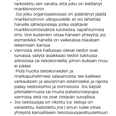
tarkistettu sen varalta, että joku on kieltänyt
markkinoinnin.
​ Jos joku organisaatiossasi on päättänyt jäädä
markkinoinnin ulkopuolelle, et voi lähettää
hänelle sähköposteja, jotka sisältävät
markkinointisisältöä tuotteista, tapahtumista
tms. Voit kuitenkin ottaa häneen yhteyttä, jos
esimerkiksi hänellä on vaikeuksia tilauksen
tekemisen kanssa.
Varmista, että hallussasi olevat tiedot ovat
turvassa, säilytä asiakkaasi tiedot lukitussa
arkistossa tai tietokoneella, johon kukaan muu
ei pääse.
​ Pidä huolta tietokoneiden ja
matkapuhelimiesi salasanoista, tee kaikkesi
varkauksien ja seurannan estämiseksi ja rajoita
pääsy tiedostoihisi ja toimistoosi. Jos käytät
pilvitallennusta tai muita palveluntarjoajia,
varmista, että ne ovat riittävän turvallisia.
Jos tietosuojaa on rikottu (i.e. tietoja on
varastettu, kadotettu jne.) sinun tulee ottaa
yhteyttä kansalliseen tietotusuojavaltuutettuun