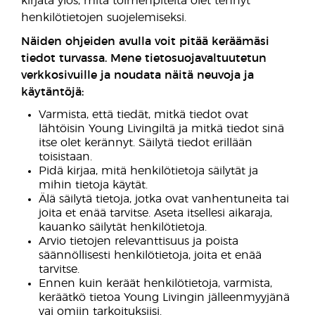
kirjata ylös, mitä toimenpiteitä olet tehnyt
henkilötietojen suojelemiseksi.
Näiden ohjeiden avulla voit pitää keräämäsi
tiedot turvassa. Mene tietosuojavaltuutetun
verkkosivuille ja noudata näitä neuvoja ja
käytäntöjä:
Varmista, että tiedät, mitkä tiedot ovat
lähtöisin Young Livingiltä ja mitkä tiedot sinä
itse olet kerännyt. Säilytä tiedot erillään
toisistaan.
Pidä kirjaa, mitä henkilötietoja säilytät ja
mihin tietoja käytät.
Älä säilytä tietoja, jotka ovat vanhentuneita tai
joita et enää tarvitse. Aseta itsellesi aikaraja,
kauanko säilytät henkilötietoja.
Arvio tietojen relevanttisuus ja poista
säännöllisesti henkilötietoja, joita et enää
tarvitse.
Ennen kuin keräät henkilötietoja, varmista,
keräätkö tietoa Young Livingin jälleenmyyjänä
vai omiin tarkoituksiisi.