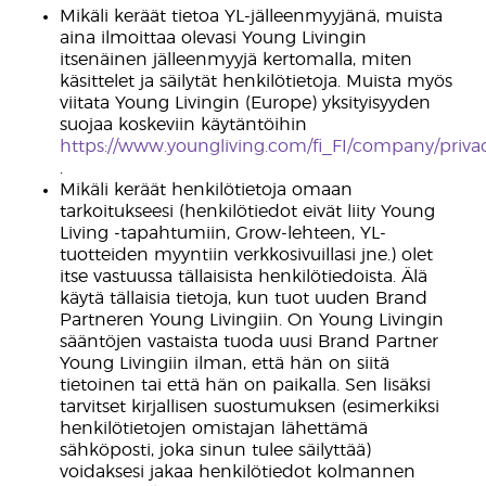
Mikäli keräät tietoa YL-jälleenmyyjänä, muista
aina ilmoittaa olevasi Young Livingin
itsenäinen jälleenmyyjä kertomalla, miten
käsittelet ja säilytät henkilötietoja. Muista myös
viitata Young Livingin (Europe) yksityisyyden
suojaa koskeviin käytäntöihin
https://www.youngliving.com/fi_FI/company/priva
.
Mikäli keräät henkilötietoja omaan
tarkoitukseesi (henkilötiedot eivät liity Young
Living -tapahtumiin, Grow-lehteen, YL-
tuotteiden myyntiin verkkosivuillasi jne.) olet
itse vastuussa tällaisista henkilötiedoista. Älä
käytä tällaisia tietoja, kun tuot uuden Brand
Partneren Young Livingiin. On Young Livingin
sääntöjen vastaista tuoda uusi Brand Partner
Young Livingiin ilman, että hän on siitä
tietoinen tai että hän on paikalla. Sen lisäksi
tarvitset kirjallisen suostumuksen (esimerkiksi
henkilötietojen omistajan lähettämä
sähköposti, joka sinun tulee säilyttää)
voidaksesi jakaa henkilötiedot kolmannen