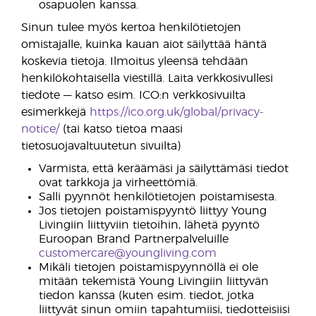
osapuolen kanssa.
Sinun tulee myös kertoa henkilötietojen
omistajalle, kuinka kauan aiot säilyttää häntä
koskevia tietoja. Ilmoitus yleensä tehdään
henkilökohtaisella viestillä. Laita verkkosivullesi
tiedote — katso esim. ICO:n verkkosivuilta
esimerkkejä
https://ico.org.uk/global/privacy-
notice/
(tai katso tietoa maasi
tietosuojavaltuutetun sivuilta)
Varmista, että keräämäsi ja säilyttämäsi tiedot
ovat tarkkoja ja virheettömiä.
Salli pyynnöt henkilötietojen poistamisesta.
Jos tietojen poistamispyyntö liittyy Young
Livingiin liittyviin tietoihin, lähetä pyyntö
Euroopan Brand Partnerpalveluille
customercare@youngliving.com
Mikäli tietojen poistamispyynnöllä ei ole
mitään tekemistä Young Livingiin liittyvän
tiedon kanssa (kuten esim. tiedot, jotka
liittyvät sinun omiin tapahtumiisi, tiedotteisiisi