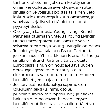
tai henkilötietoihin, jotka on kerätty sinun
oman verkkokauppasi/verkkosivusi kautta),
sinulla on velvollisuus poistaa tällainen tieto,
laskutusdokumentteja lukuun ottamatta, ja
vahvistaa kirjallisesti, että olet poistanut
pyydetyt tiedot.
Ole hyvä ja kannusta Young Living -Brand
Partneriä ottamaan yhteyttä Young Livingin
Brand Partnerpalveluihin, jotta he voivat
selvittää mitä tietoja Young Livingillä on heistä.
Jos olet yhdysvaltalainen Brand Partner tai
jonkun muun YL-markkinan Brand Partner ja
sinulla on Brand Partneriä tai asiakkaita
Euroopassa, sinun on noudatettava uuden
tietosuojajärjestelmän määräyksiä ja
dokumentoitava suorittamasi toimenpiteet
henkilötietojen suojaamiseksi.
Jos tarvitset henkilötietoja sopimuksen
toteuttamiseksi (ts. nimi, osoite,
puhelinnumero, sähköposti jne.), ja asiakas
haluaa sinun poistavan häneen liittyvät
henkilötiedot, ilmoita asiakkaalle, että et voi