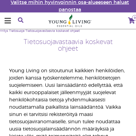
Valitse mihin hyvinvoinnin osa-alueeseen haluat
panostaa
0
Yritys
Tietosuoja
Tietosuojavastaavia koskevat ohjeet
Tietosuojavastaavia koskevat
ohjeet
Young Living on sitoutunut kaikkien henkilöiden,
joiden kanssa työskentelemme, henkilötietojen
suojelemiseen. Uusi lainsäädäntö edellyttää, että
kaikki eurooppalaiset jälleenmyyjät suojelevat
henkilökohtaisia tietoja yhdenmukaisesti
noudattamalla paikallista lainsäädäntöä. Vaikka
sinun ei tarvitsisi rekisteröityä maasi
tietosuojaviranomaiselle, sinun tulee noudattaa
uusia tietosuojalainsäädännön määräyksiä ja