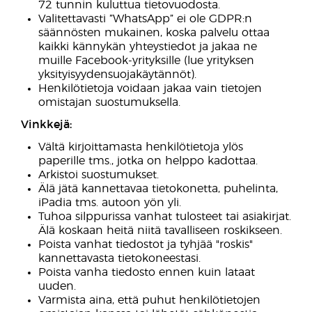
72 tunnin kuluttua tietovuodosta.
Valitettavasti ”WhatsApp” ei ole GDPR:n
säännösten mukainen, koska palvelu ottaa
kaikki kännykän yhteystiedot ja jakaa ne
muille Facebook-yrityksille (lue yrityksen
yksityisyydensuojakäytännöt).
Henkilötietoja voidaan jakaa vain tietojen
omistajan suostumuksella.
Vinkkejä:
Vältä kirjoittamasta henkilötietoja ylös
paperille tms., jotka on helppo kadottaa.
Arkistoi suostumukset.
Älä jätä kannettavaa tietokonetta, puhelinta,
iPadia tms. autoon yön yli.
Tuhoa silppurissa vanhat tulosteet tai asiakirjat.
Älä koskaan heitä niitä tavalliseen roskikseen.
Poista vanhat tiedostot ja tyhjää "roskis"
kannettavasta tietokoneestasi.
Poista vanha tiedosto ennen kuin lataat
uuden.
Varmista aina, että puhut henkilötietojen