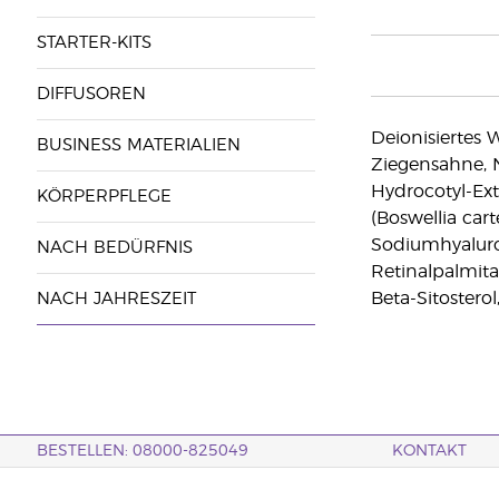
STARTER-KITS
DIFFUSOREN
Deionisiertes W
BUSINESS MATERIALIEN
Ziegensahne, 
Hydrocotyl-Ext
KÖRPERPFLEGE
(Boswellia car
Sodiumhyaluron
NACH BEDÜRFNIS
Retinalpalmita
Beta-Sitostero
NACH JAHRESZEIT
BESTELLEN: 08000-825049
KONTAKT