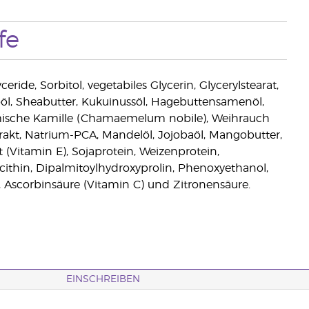
fe
ride, Sorbitol, vegetabiles Glycerin, Glycerylstearat,
l, Sheabutter, Kukuinussöl, Hagebuttensamenöl,
 Römische Kamille (Chamaemelum nobile), Weihrauch
trakt, Natrium-PCA, Mandelöl, Jojobaöl, Mangobutter,
 (Vitamin E), Sojaprotein, Weizenprotein,
ecithin, Dipalmitoylhydroxyprolin, Phenoxyethanol,
, Ascorbinsäure (Vitamin C) und Zitronensäure.
EINSCHREIBEN