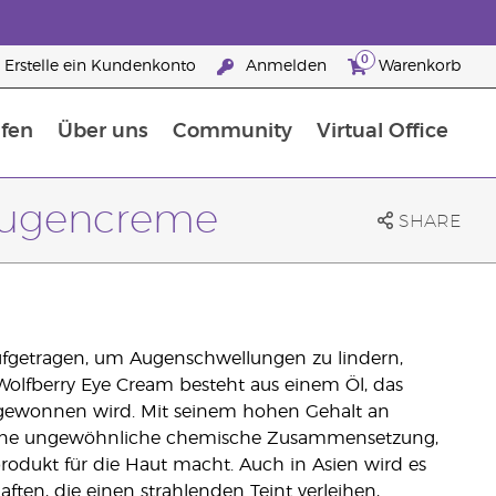
0
Erstelle ein Kundenkonto
Anmelden
Warenkorb
fen
Über uns
Community
Virtual Office
flege
rfahre mehr über Nährstoffe
Der Young Living Guide zu Nahrungsergänzungsmitteln
ie man ätherische Öle verwendet
25 raisons de devenir Partenaire de la marque
 Augencreme
SHARE
fgetragen, um Augenschwellungen zu lindern,
Wolfberry Eye Cream besteht aus einem Öl, das
 gewonnen wird. Mit seinem hohen Gehalt an
l eine ungewöhnliche chemische Zusammensetzung,
produkt für die Haut macht. Auch in Asien wird es
ften, die einen strahlenden Teint verleihen,