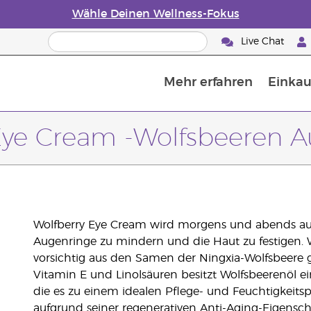
Wähle Deinen Wellness-Fokus
Live Chat
Mehr erfahren
Einkau
Die Geschichte von ätherischen Öle
Leitfaden für ätherische Öle
Alles über Diffusoren für ätherische Öle
Letzte Chance: 50 % Rabatt auf Hautp
E
W
Eye Cream -Wolfsbeeren
Wolfberry Eye Cream wird morgens und abends au
Augenringe zu mindern und die Haut zu festigen. 
vorsichtig aus den Samen der Ningxia-Wolfsbeere
Vitamin E und Linolsäuren besitzt Wolfsbeerenö
die es zu einem idealen Pflege- und Feuchtigkeits
aufgrund seiner regenerativen Anti-Aging-Eigenscha