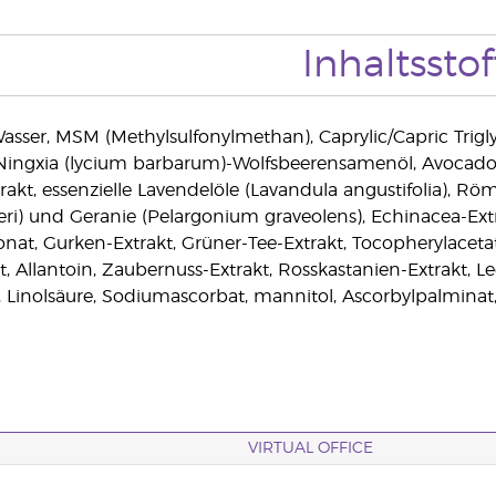
Inhaltsstof
asser, MSM (Methylsulfonylmethan), Caprylic/Capric Triglyce
Ningxia (lycium barbarum)-Wolfsbeerensamenöl, Avocadoö
rakt, essenzielle Lavendelöle (Lavandula angustifolia),
teri) und Geranie (Pelargonium graveolens), Echinacea-Ex
at, Gurken-Extrakt, Grüner-Tee-Extrakt, Tocopherylacetat
t, Allantoin, Zaubernuss-Extrakt, Rosskastanien-Extrakt, L
l, Linolsäure, Sodiumascorbat, mannitol, Ascorbylpalminat
VIRTUAL OFFICE