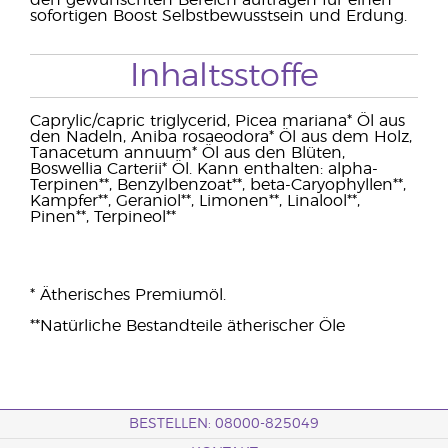
den gewünschten Bereich auftragen für einen
sofortigen Boost Selbstbewusstsein und Erdung.
Inhaltsstoffe
Caprylic/capric triglycerid, Picea mariana* Öl aus
den Nadeln, Aniba rosaeodora* Öl aus dem Holz,
Tanacetum annuum* Öl aus den Blüten,
Boswellia Carterii* Öl. Kann enthalten: alpha-
Terpinen**, Benzylbenzoat**, beta-Caryophyllen**,
Kampfer**, Geraniol**, Limonen**, Linalool**,
Pinen**, Terpineol**
* Ätherisches Premiumöl.
**Natürliche Bestandteile ätherischer Öle
BESTELLEN: 08000-825049