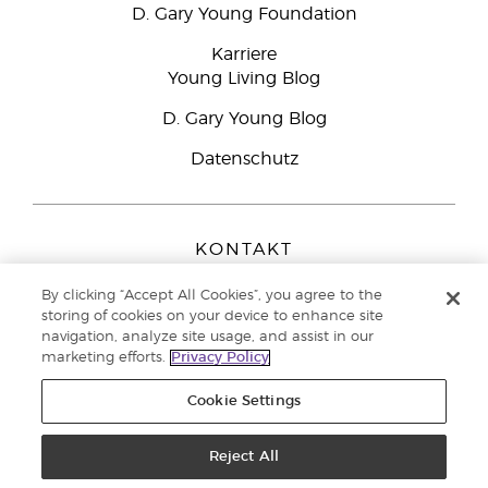
D. Gary Young Foundation
Karriere
Young Living Blog
D. Gary Young Blog
Datenschutz
KONTAKT
Young Living Europe B.V.
By clicking “Accept All Cookies”, you agree to the
Peizerweg 97
storing of cookies on your device to enhance site
9727 AJ Groningen
navigation, analyze site usage, and assist in our
Netherlands
marketing efforts.
Privacy Policy
Kundenservice:
08000-825049
Cookie Settings
Copyright © 2021 Young Living Essential Oils. Alle Rechte vorbehalten. |
Datenschutzerklärung
Reject All
|
Impressum