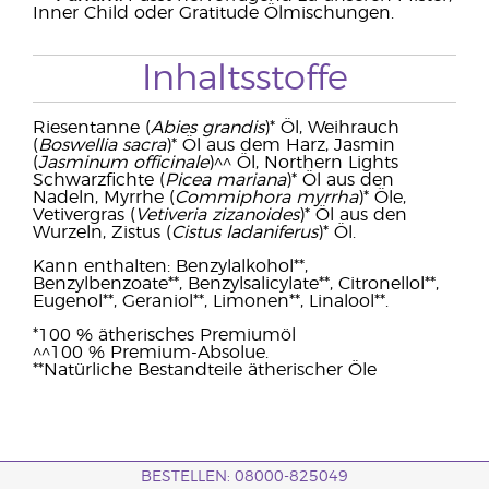
Inner Child oder Gratitude Ölmischungen.
Inhaltsstoffe
Riesentanne (
Abies grandis
)* Öl, Weihrauch
(
Boswellia sacra
)* Öl aus dem Harz, Jasmin
(
Jasminum officinale
)^^ Öl, Northern Lights
Schwarzfichte (
Picea mariana
)* Öl aus den
Nadeln, Myrrhe (
Commiphora myrrha
)* Öle,
Vetivergras (
Vetiveria zizanoides
)* Öl aus den
Wurzeln, Zistus (
Cistus ladaniferus
)* Öl.
Kann enthalten: Benzylalkohol**,
Benzylbenzoate**, Benzylsalicylate**, Citronellol**,
Eugenol**, Geraniol**, Limonen**, Linalool**.
*100 % ätherisches Premiumöl
^^100 % Premium-Absolue.
**Natürliche Bestandteile ätherischer Öle
BESTELLEN: 08000-825049