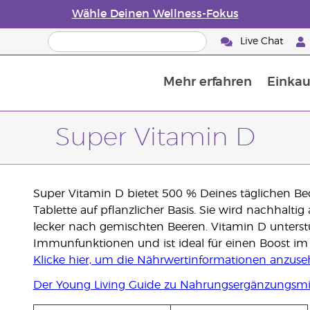
Wähle Deinen Wellness-Fokus
Live Chat
Mehr erfahren
Einkau
Die Geschichte von ätherischen Öle
Leitfaden für ätherische Öle
Alles über Diffusoren für ätherische Öle
Letzte Chance: 50 % Rabatt auf Hautp
E
W
Super Vitamin D
Super Vitamin D bietet 500 % Deines täglichen Bed
Tablette auf pflanzlicher Basis. Sie wird nachhaltig
lecker nach gemischten Beeren. Vitamin D unters
Immunfunktionen und ist ideal für einen Boost im
Klicke hier, um die Nährwertinformationen anzus
Der Young Living Guide zu Nahrungsergänzungsmi