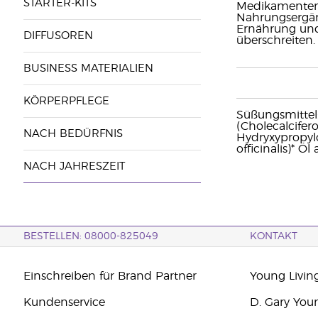
STARTER-KITS
Medikamenten 
Nahrungsergänz
Ernährung und
DIFFUSOREN
überschreiten
BUSINESS MATERIALIEN
KÖRPERPFLEGE
Süßungsmittel: 
(Cholecalcifer
NACH BEDÜRFNIS
Hydryxypropylc
officinalis)* Ö
NACH JAHRESZEIT
BESTELLEN: 08000-825049
KONTAKT
Einschreiben für Brand Partner
Young Livin
Kundenservice
D. Gary You