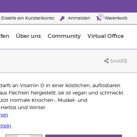
0
Erstelle ein Kundenkonto
Anmelden
Warenkorb
fen
Über uns
Community
Virtual Office
flege
rfahre mehr über Nährstoffe
Der Young Living Guide zu Nahrungsergänzungsmitteln
ie man ätherische Öle verwendet
25 raisons de devenir Partenaire de la marque
SHARE
arfs an Vitamin D in einer köstlichen, auflösbaren
 aus Flechten hergestellt, sie ist vegan und schmeckt
tützt normale Knochen-, Muskel- und
 Herbst und Winter.
ehen
tteln