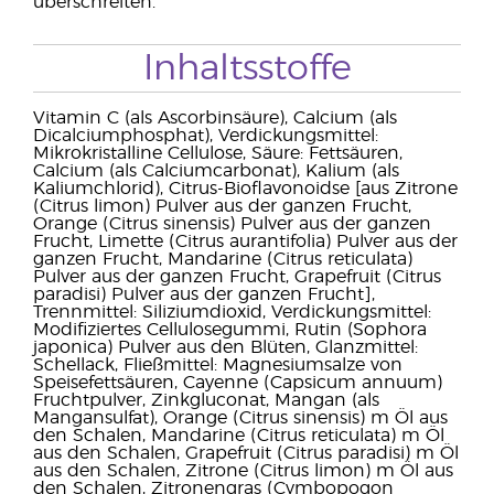
überschreiten.
Inhaltsstoffe
Vitamin C (als Ascorbinsäure), Calcium (als
Dicalciumphosphat), Verdickungsmittel:
Mikrokristalline Cellulose, Säure: Fettsäuren,
Calcium (als Calciumcarbonat), Kalium (als
Kaliumchlorid), Citrus-Bioflavonoidse [aus Zitrone
(Citrus limon) Pulver aus der ganzen Frucht,
Orange (Citrus sinensis) Pulver aus der ganzen
Frucht, Limette (Citrus aurantifolia) Pulver aus der
ganzen Frucht, Mandarine (Citrus reticulata)
Pulver aus der ganzen Frucht, Grapefruit (Citrus
paradisi) Pulver aus der ganzen Frucht],
Trennmittel: Siliziumdioxid, Verdickungsmittel:
Modifiziertes Cellulosegummi, Rutin (Sophora
japonica) Pulver aus den Blüten, Glanzmittel:
Schellack, Fließmittel: Magnesiumsalze von
Speisefettsäuren, Cayenne (Capsicum annuum)
Fruchtpulver, Zinkgluconat, Mangan (als
Mangansulfat), Orange (Citrus sinensis) m Öl aus
den Schalen, Mandarine (Citrus reticulata) m Öl
aus den Schalen, Grapefruit (Citrus paradisi) m Öl
aus den Schalen, Zitrone (Citrus limon) m Öl aus
den Schalen, Zitronengras (Cymbopogon