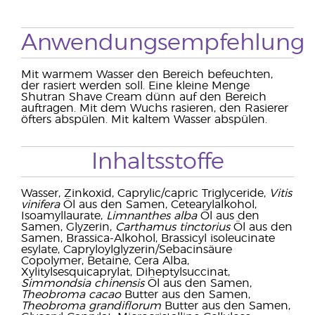
Anwendungsempfehlung
Mit warmem Wasser den Bereich befeuchten,
der rasiert werden soll. Eine kleine Menge
Shutran Shave Cream dünn auf den Bereich
auftragen. Mit dem Wuchs rasieren, den Rasierer
öfters abspülen. Mit kaltem Wasser abspülen.
Inhaltsstoffe
Wasser, Zinkoxid, Caprylic/capric Triglyceride,
Vitis
vinifera
Öl aus den Samen, Cetearylalkohol,
Isoamyllaurate,
Limnanthes alba
Öl aus den
Samen, Glyzerin,
Carthamus tinctorius
Öl aus den
Samen, Brassica-Alkohol, Brassicyl isoleucinate
esylate, Capryloylglyzerin/Sebacinsäure
Copolymer, Betaine, Cera Alba,
Xylitylsesquicaprylat, Diheptylsuccinat,
Simmondsia chinensis
Öl aus den Samen,
Theobroma cacao
Butter aus den Samen,
Theobroma grandiflorum
Butter aus den Samen,