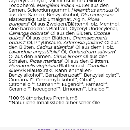
Glyceryl Caprylat, Microcristalline Cellulose,
Tocopherol,
Mangifera indica
Butter aus den
Samen, Sclerotiumgummi,
Helianthus annuus
Öl
aus den Samen, Benzylalkohol,
Olea europaea
Blattextrakt, Calciumalginat, Algin,
Picea
pungens
* Öl aus Zweigen/Blättern/Holz, Menthol,
Aloe barbadensis Blattsaft, Glyceryl Undecylenat,
Cananga odorata
* Öl aus den Blüten,
Ocotea
quixos
* Öl aus den Blättern,
Chamaecyparis
obtusa
* Öl, Phytinsäure,
Artemisia pallens
* Öl aus
den Blüten,
Cedrus atlantica
* Öl aus dem Holz,
Lavandula angustifolia
* Öl,
Coriandrum sativum
*
Öl aus den Samen,
Citrus limon
* Öl aus den
Schalen,
Picea mariana
* Öl aus den Blättern,
Hamamelis virginiana
Blattextrakt,
Camellia
sinensis
Blattextrakt. Kann enthalten:
Benzylalkohol**, Benzylbenzoat**, Benzylsalicylat**,
Cinnamal**, Cinnamylalkohol**, Citral**,
Citronellol**, Cumarin**, Eugenol**, Farnesol**,
Geraniol**, Isoeugenol**, Limonen**, Linalool**.
*100 % ätherisches Premiumöl
**Natürliche Inhaltsstoffe ätherischer Öle