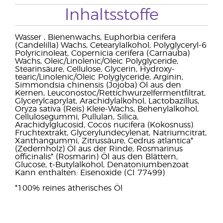
Inhaltsstoffe
Wasser , Bienenwachs, Euphorbia cerifera
(Candelilla) Wachs, Cetearylalkohol, Polyglyceryl-6
Polyricinoleat, Copernicia cerifera (Carnauba)
Wachs, Oleic/Linolenic/Oleic Polyglyceride,
Stearinsäure, Cellulose, Glycerin, Hydroxy-
tearic/Linolenic/Oleic Polyglyceride, Arginin,
Simmondsia chinensis (Jojoba) Öl aus den
Kernen, Leuconostoc/Rettichwurzelfermentfiltrat,
Glycerylcaprylat, Arachidylalkohol, Lactobazillus,
Oryza sativa (Reis) Kleie-Wachs, Behenylalkohol,
Cellulosegummi, Pullulan, Silica,
Arachidylglucosid, Cocos nucifera (Kokosnuss)
Fruchtextrakt, Glycerylundecylenat, Natriumcitrat,
Xanthangummi, Zitrussäure, Cedrus atlantica*
(Zedernholz) Öl aus der Rinde, Rosmarinus
officinalis* (Rosmarin) Öl aus den Blättern,
Glucose, t-Butylalkohol, Denatoniumbenzoat
Kann enthalten: Eisenoxide (CI 77499)
*100% reines ätherisches Öl