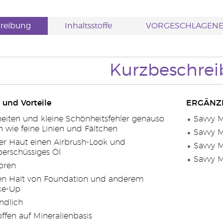
reibung
Inhaltsstoffe
VORGESCHLAGEN
Kurzbeschre
 und Vorteile
ERGÄNZ
heiten und kleine Schönheitsfehler genauso
Savvy M
 wie feine Linien und Fältchen
Savvy M
ner Haut einen Airbrush-Look und
Savvy M
berschüssiges Öl
Savvy M
Poren
den Halt von Foundation und anderem
ke-Up
ndlich
offen auf Mineralienbasis