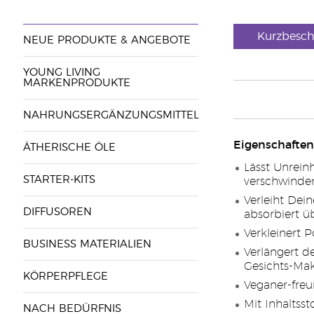
Kurzbesch
NEUE PRODUKTE & ANGEBOTE
YOUNG LIVING
MARKENPRODUKTE
NAHRUNGSERGÄNZUNGSMITTEL
Eigenschaften
ÄTHERISCHE ÖLE
Lässt Unrein
STARTER-KITS
verschwinden
Verleiht Dei
DIFFUSOREN
absorbiert ü
Verkleinert 
BUSINESS MATERIALIEN
Verlängert 
Gesichts-Ma
KÖRPERPFLEGE
Veganer-freu
Mit Inhaltsst
NACH BEDÜRFNIS