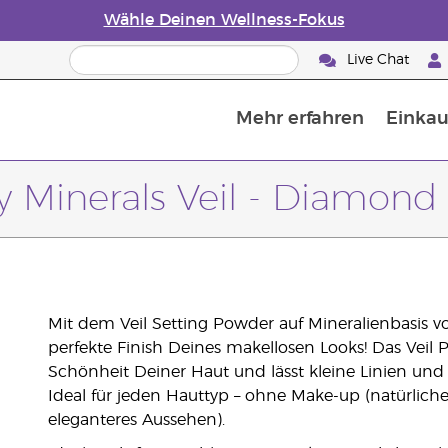
Wähle Deinen Wellness-Fokus
Live Chat
Mehr erfahren
Einkau
Die Geschichte von ätherischen Öle
Leitfaden für ätherische Öle
Alles über Diffusoren für ätherische Öle
Letzte Chance: 50 % Rabatt auf Hautp
E
W
y Minerals Veil - Diamond
Mit dem Veil Setting Powder auf Mineralienbasis v
perfekte Finish Deines makellosen Looks! Das Veil P
Schönheit Deiner Haut und lässt kleine Linien un
Ideal für jeden Hauttyp – ohne Make-up (natürliche
eleganteres Aussehen).