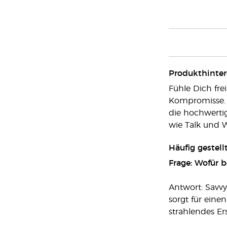
Produkthinte
Fühle Dich fre
Kompromisse. W
die hochwertig
wie Talk und W
Häufig gestell
Frage: Wofür 
Antwort: Savvy
sorgt für eine
strahlendes Er