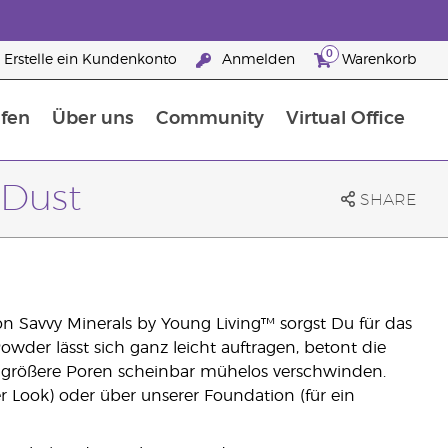
0
Erstelle ein Kundenkonto
Anmelden
Warenkorb
fen
Über uns
Community
Virtual Office
flege
rfahre mehr über Nährstoffe
Der Young Living Guide zu Nahrungsergänzungsmitteln
ie man ätherische Öle verwendet
25 raisons de devenir Partenaire de la marque
 Dust
SHARE
on Savvy Minerals by Young Living™ sorgst Du für das
owder lässt sich ganz leicht auftragen, betont die
d größere Poren scheinbar mühelos verschwinden.
r Look) oder über unserer Foundation (für ein