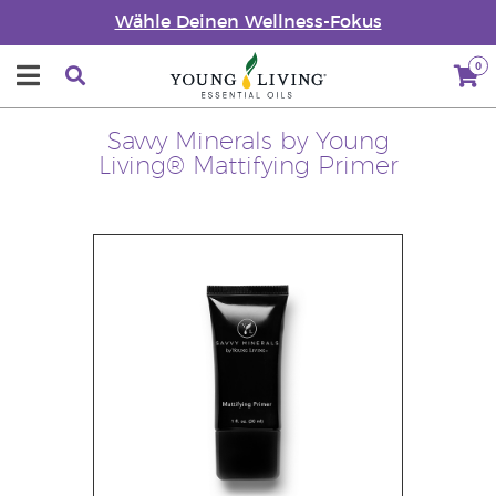
Wähle Deinen Wellness-Fokus
0
Savvy Minerals by Young
Living® Mattifying Primer