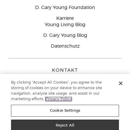
D. Gary Young Foundation
Karriere
Young Living Blog
D. Gary Young Blog
Datenschutz
KONTAKT
Young Living Europe B.V.
By clicking “Accept All Cookies”, you agree to the
Peizerweg 97
storing of cookies on your device to enhance site
9727 AJ Groningen
navigation, analyze site usage, and assist in our
Netherlands
marketing efforts.
Privacy Policy
Kundenservice:
08000-825049
Cookie Settings
Copyright © 2021 Young Living Essential Oils. Alle Rechte vorbehalten. |
Datenschutzerklärung
Reject All
|
Impressum