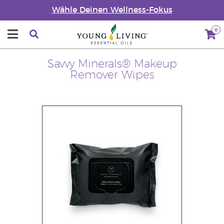
Wähle Deinen Wellness-Fokus
0
Savvy Minerals® Makeup
Remover Wipes