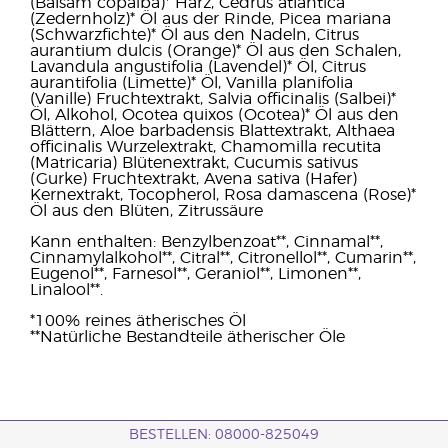
(Balsam copaiba)* Harz, Cedrus atlantica
(Zedernholz)* Öl aus der Rinde, Picea mariana
(Schwarzfichte)* Öl aus den Nadeln, Citrus
aurantium dulcis (Orange)* Öl aus den Schalen,
Lavandula angustifolia (Lavendel)* Öl, Citrus
aurantifolia (Limette)* Öl, Vanilla planifolia
(Vanille) Fruchtextrakt, Salvia officinalis (Salbei)*
Öl, Alkohol, Ocotea quixos (Ocotea)* Öl aus den
Blättern, Aloe barbadensis Blattextrakt, Althaea
officinalis Wurzelextrakt, Chamomilla recutita
(Matricaria) Blütenextrakt, Cucumis sativus
(Gurke) Fruchtextrakt, Avena sativa (Hafer)
Kernextrakt, Tocopherol, Rosa damascena (Rose)*
Öl aus den Blüten, Zitrussäure
Kann enthalten: Benzylbenzoat**, Cinnamal**,
Cinnamylalkohol**, Citral**, Citronellol**, Cumarin**,
Eugenol**, Farnesol**, Geraniol**, Limonen**,
Linalool**.
*100% reines ätherisches Öl
**Natürliche Bestandteile ätherischer Öle
BESTELLEN: 08000-825049