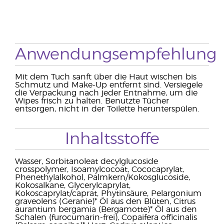
Anwendungsempfehlung
Mit dem Tuch sanft über die Haut wischen bis
Schmutz und Make-Up entfernt sind. Versiegele
die Verpackung nach jeder Entnahme, um die
Wipes frisch zu halten. Benutzte Tücher
entsorgen, nicht in der Toilette herunterspülen.
Inhaltsstoffe
Wasser, Sorbitanoleat decylglucoside
crosspolymer, Isoamylcocoat, Cococaprylat,
Phenethylalkohol, Palmkern/Kokosglucoside,
Kokosalkane, Glycerylcaprylat,
Kokoscaprylat/caprat, Phytinsäure, Pelargonium
graveolens (Geranie)* Öl aus den Blüten, Citrus
aurantium bergamia (Bergamotte)* Öl aus den
Schalen (furocumarin-frei), Copaifera officinalis