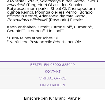
esculenta
Extrakt, Sclerocarya birrea Kernöl,
Citrus
reticulata
* (Tangerine) Öl aus den Schalen,
Butyrospermum parkii (Shea) Öl, Chenopodium
quinoa Kernöl, Moringa oleifera Kernöl, Borago
officinalis Kernöl, Adansonia digitata Kernöl,
Rosmarinus officinalis
* (Rosmarin) Extrakt.
Kann enthalten: Citral**, Citronellol**, Cumarin**,
Geraniol**, Limonen**, Linalool**.
*100% reines ätherisches Öl
**Natürliche Bestandteile ätherischer Öle
BESTELLEN: 08000-825049
KONTAKT
VIRTUAL OFFICE
EINSCHREIBEN
Einschreiben für Brand Partner