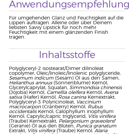
Anwendungsempfehlung
Für umgehenden Glanz und Feuchtigkeit auf die
Lippen auftragen. Alleine oder über Deinem
liebsten Savvy Lipstick für noch mehr
Feuchtigkeit mit einem glänzenden Finish
tragen.
Inhaltsstoffe
Polyglyceryl-2 isostearat/Dimer dilinoleat
copolymer, Oleic/linoleic/linolenic polyglyceride,
Sesamum indicum
(Sesam) Öl aus den Samen,
Helianthus annuus
(Sonnenblume) Kernöl,
Glycerylcaprylat, Squalan,
Simmondsia chinensis
(Jojoba) Kernöl,
Camellia oleifera
Kernöl,
Avena
sativa
(Hafer) Kernöl,
Rosa canina
Kernextrakt,
Polyglyceryl-3 Polyricinoleat,
Vaccinium
macrocarpon
(Cranberry) Kernöl,
Rubus
occidentalis
Kernöl, Calophyllum inophyllum
Kernöl, Caprylic/capric triglycerid,
Vitis vinifera
(Traube) Kernextrakt,
Pelargonium graveolens
*
(Geranie) Öl aus den Blüten,
Punica granatum
Extrakt,
Vitis vinifera
(Traube) Kernöl,
Alaria