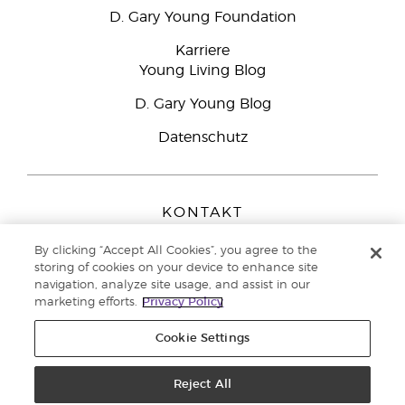
D. Gary Young Foundation
Karriere
Young Living Blog
D. Gary Young Blog
Datenschutz
KONTAKT
Young Living Europe B.V.
By clicking “Accept All Cookies”, you agree to the
Peizerweg 97
storing of cookies on your device to enhance site
9727 AJ Groningen
navigation, analyze site usage, and assist in our
Netherlands
marketing efforts.
Privacy Policy
Kundenservice:
08000-825049
Cookie Settings
Copyright © 2021 Young Living Essential Oils. Alle Rechte vorbehalten. |
Datenschutzerklärung
Reject All
|
Impressum