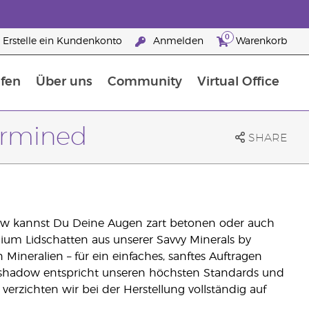
0
Erstelle ein Kundenkonto
Anmelden
Warenkorb
fen
Über uns
Community
Virtual Office
flege
rfahre mehr über Nährstoffe
Der Young Living Guide zu Nahrungsergänzungsmitteln
ie man ätherische Öle verwendet
25 raisons de devenir Partenaire de la marque
ermined
SHARE
ow kannst Du Deine Augen zart betonen oder auch
mium Lidschatten aus unserer Savvy Minerals by
ineralien – für ein einfaches, sanftes Auftragen
yeshadow entspricht unseren höchsten Standards und
verzichten wir bei der Herstellung vollständig auf