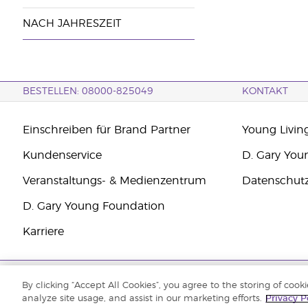
NACH JAHRESZEIT
BESTELLEN: 08000-825049
KONTAKT
Einschreiben für Brand Partner
Young Livin
Kundenservice
D. Gary You
Veranstaltungs- & Medienzentrum
Datenschut
D. Gary Young Foundation
Karriere
Copyright © 2021 Young Living Essential Oils. Alle Rechte vorbehalten.
By clicking “Accept All Cookies”, you agree to the storing of cook
analyze site usage, and assist in our marketing efforts.
Privacy P