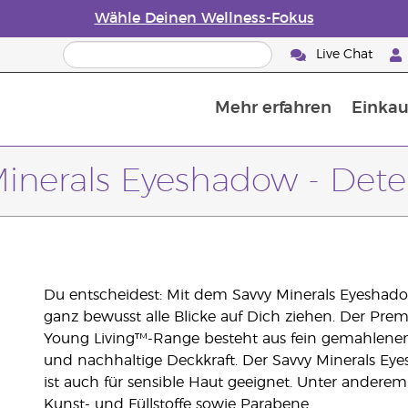
Wähle Deinen Wellness-Fokus
Live Chat
Mehr erfahren
Einkau
Die Geschichte von ätherischen Öle
Leitfaden für ätherische Öle
Alles über Diffusoren für ätherische Öle
Letzte Chance: 50 % Rabatt auf Hautp
E
W
Minerals Eyeshadow - Det
Du entscheidest: Mit dem Savvy Minerals Eyeshad
ganz bewusst alle Blicke auf Dich ziehen. Der Pre
Young Living™-Range besteht aus fein gemahlenen M
und nachhaltige Deckkraft. Der Savvy Minerals E
ist auch für sensible Haut geeignet. Unter anderem 
Kunst- und Füllstoffe sowie Parabene.