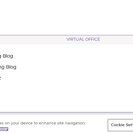
VIRTUAL OFFICE
g Blog
ng Blog
z
 |
Datenschutzerklärung
|
Impressum
ies on your device to enhance site navigation,
Cookie Set
olicy