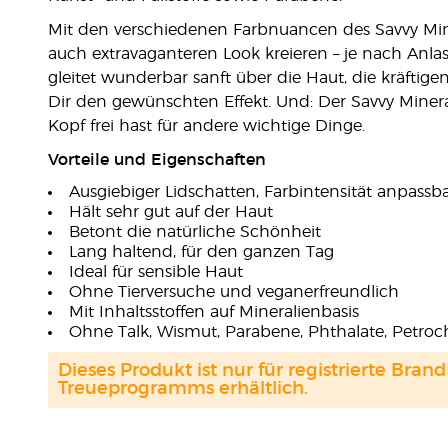
Mit den verschiedenen Farbnuancen des Savvy Min
auch extravaganteren Look kreieren – je nach Anl
gleitet wunderbar sanft über die Haut, die kräftige
Dir den gewünschten Effekt. Und: Der Savvy Mine
Kopf frei hast für andere wichtige Dinge.
Vorteile und Eigenschaften
Ausgiebiger Lidschatten, Farbintensität anpassb
Hält sehr gut auf der Haut
Betont die natürliche Schönheit
Lang haltend, für den ganzen Tag
Ideal für sensible Haut
Ohne Tierversuche und veganerfreundlich
Mit Inhaltsstoffen auf Mineralienbasis
Ohne Talk, Wismut, Parabene, Phthalate, Petroch
Dieses Produkt ist nur für registrierte Br
Treueprogramms erhältlich.