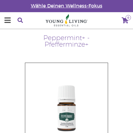
Wähle Deinen Wellness-Fokus
0
Peppermint+ -
Pfefferminze+