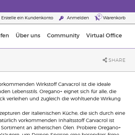
0
Erstelle ein Kundenkonto
Anmelden
Warenkorb
fen
Über uns
Community
Virtual Office
flege
rfahre mehr über Nährstoffe
Der Young Living Guide zu Nahrungsergänzungsmitteln
ie man ätherische Öle verwendet
25 raisons de devenir Partenaire de la marque
SHARE
rkommenden Wirkstoff Carvacrol ist die ideale
n Lebensstils. Oregano+ eignet sich für alle, die
ck verleihen und zugleich die wohltuende Wirkung
Rezepturen der italienischen Küche, die sich durch eine
türlich vorkommenden Inhaltsstoff Carvacrol ist
 Sortiment an ätherischen Ölen. Probiere Oregano+