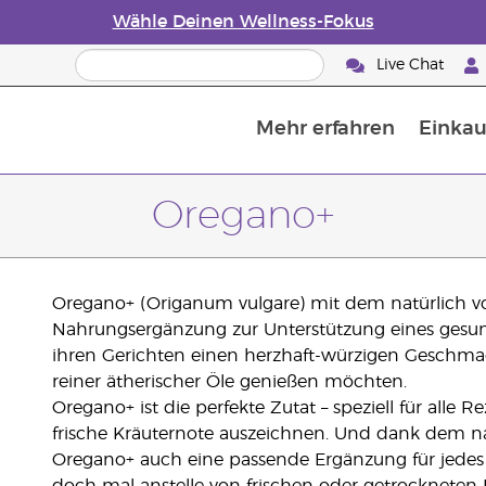
Wähle Deinen Wellness-Fokus
Live Chat
Mehr erfahren
Einkau
Die Geschichte von ätherischen Öle
Leitfaden für ätherische Öle
Alles über Diffusoren für ätherische Öle
Letzte Chance: 50 % Rabatt auf Hautp
E
W
Oregano+
Oregano+ (Origanum vulgare) mit dem natürlich vo
Nahrungsergänzung zur Unterstützung eines gesunde
ihren Gerichten einen herzhaft-würzigen Geschma
reiner ätherischer Öle genießen möchten.
Oregano+ ist die perfekte Zutat – speziell für alle 
frische Kräuternote auszeichnen. Und dank dem na
Oregano+ auch eine passende Ergänzung für jedes