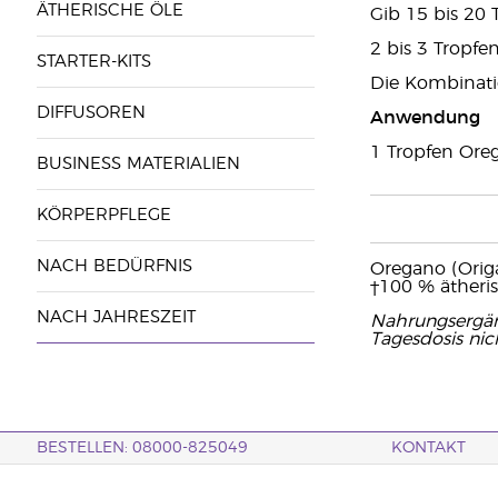
ÄTHERISCHE ÖLE
Gib 15 bis 20 
2 bis 3 Tropfe
STARTER-KITS
Die Kombinati
DIFFUSOREN
Anwendung
1 Tropfen Oreg
BUSINESS MATERIALIEN
KÖRPERPFLEGE
NACH BEDÜRFNIS
Oregano (Origa
†100 % ätheri
NACH JAHRESZEIT
Nahrungsergän
Tagesdosis nic
BESTELLEN: 08000-825049
KONTAKT