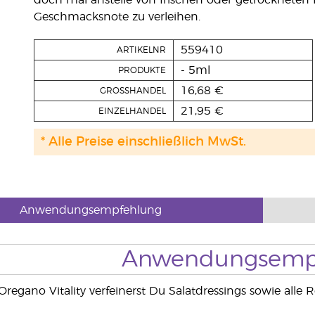
doch mal anstelle von frischen oder getrockneten
Geschmacksnote zu verleihen.
559410
ARTIKELNR
- 5ml
PRODUKTE
16,68 €
GROSSHANDEL
21,95 €
EINZELHANDEL
* Alle Preise einschließlich MwSt.
Anwendungsempfehlung
Anwendungsemp
Oregano Vitality verfeinerst Du Salatdressings sowie all