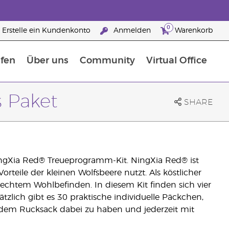
0
Erstelle ein Kundenkonto
Anmelden
Warenkorb
fen
Über uns
Community
Virtual Office
flege
rfahre mehr über Nährstoffe
Der Young Living Guide zu Nahrungsergänzungsmitteln
ie man ätherische Öle verwendet
25 raisons de devenir Partenaire de la marque
s Paket
SHARE
ingXia Red® Treueprogramm-Kit. NingXia Red® ist
Vorteile der kleinen Wolfsbeere nutzt. Als köstlicher
 echtem Wohlbefinden. In diesem Kit finden sich vier
tzlich gibt es 30 praktische individuelle Päckchen,
r dem Rucksack dabei zu haben und jederzeit mit