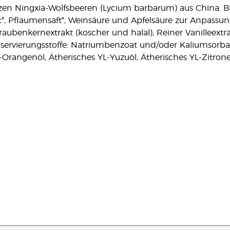
en Ningxia-Wolfsbeeren (Lycium barbarum) aus China. Blaub
t*, Pflaumensaft*, Weinsäure und Apfelsäure zur Anpassu
raubenkernextrakt (koscher und halal), Reiner Vanilleex
ervierungsstoffe: Natriumbenzoat und/oder Kaliumsorbat, S
-Orangenöl, Ätherisches YL-Yuzuöl, Ätherisches YL-Zitron