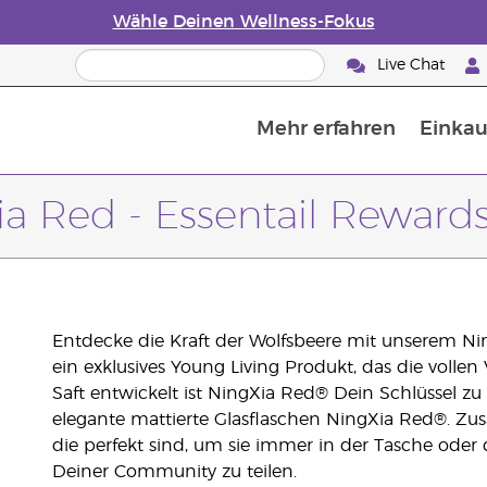
Wähle Deinen Wellness-Fokus
Live Chat
Mehr erfahren
Einkau
Die Geschichte von ätherischen Öle
Leitfaden für ätherische Öle
Alles über Diffusoren für ätherische Öle
Letzte Chance: 50 % Rabatt auf Hautp
E
W
a Red - Essentail Reward
Entdecke die Kraft der Wolfsbeere mit unserem N
ein exklusives Young Living Produkt, das die vollen 
Saft entwickelt ist NingXia Red® Dein Schlüssel zu
elegante mattierte Glasflaschen NingXia Red®. Zusä
die perfekt sind, um sie immer in der Tasche ode
Deiner Community zu teilen.