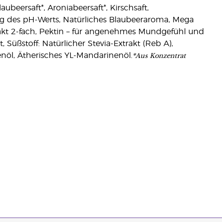
eersaft*, Aroniabeersaft*, Kirschsaft,
ng des pH-Werts, Natürliches Blaubeeraroma, Mega
trakt 2-fach, Pektin – für angenehmes Mundgefühl und
üßstoff: Natürlicher Stevia-Extrakt (Reb A),
*Aus Konzentrat
enöl, Ätherisches YL-Mandarinenöl.