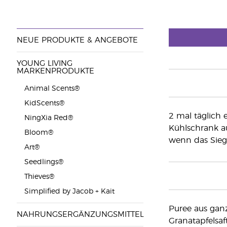
NEUE PRODUKTE & ANGEBOTE
YOUNG LIVING
MARKENPRODUKTE
Animal Scents®
KidScents®
2 mal täglich 
NingXia Red®
Kühlschrank au
Bloom®
wenn das Siege
Art®
Seedlings®
Thieves®
Simplified by Jacob + Kait
Puree aus ganz
NAHRUNGSERGÄNZUNGSMITTEL
Granatapfelsaf