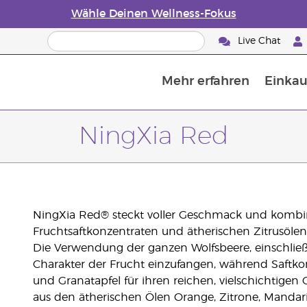
Wähle Deinen Wellness-Fokus
Live Chat
Mehr erfahren
Einkau
Die Geschichte von ätherischen Öle
Leitfaden für ätherische Öle
Alles über Diffusoren für ätherische Öle
Letzte Chance: 50 % Rabatt auf Hautp
E
W
NingXia Red
NingXia Red® steckt voller Geschmack und kombin
Fruchtsaftkonzentraten und ätherischen Zitrusölen 
Die Verwendung der ganzen Wolfsbeere, einschließlic
Charakter der Frucht einzufangen, während Saftkon
und Granatapfel für ihren reichen, vielschichtige
aus den ätherischen Ölen Orange, Zitrone, Mandarin