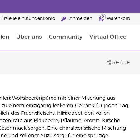
0
Erstelle ein Kundenkonto
Anmelden
Warenkorb
fen
Über uns
Community
Virtual Office
flege
rfahre mehr über Nährstoffe
Der Young Living Guide zu Nahrungsergänzungsmitteln
ie man ätherische Öle verwendet
25 raisons de devenir Partenaire de la marque
SHARE
iert Wolfsbeerenpüree mit einer Mischung aus
zu einem einzigartig leckeren Getränk für jeden Tag.
h des Fruchtfleischs, hilft dabei, den vollen
zentrate aus Blaubeere, Pflaume, Aronia, Kirsche
n Geschmack sorgen. Eine charakteristische Mischung
e und seltener Yuzu sorgt für eine spritzige