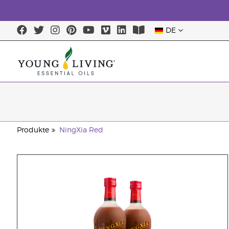
DE
Produkte
NingXia Red