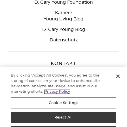
D. Gary Young Foundation
Karriere
Young Living Blog
D. Gary Young Blog
Datenschutz
KONTAKT
Young Living Europe B.V.
By clicking “Accept All Cookies”, you agree to the
Peizerweg 97
storing of cookies on your device to enhance site
9727 AJ Groningen
navigation, analyze site usage, and assist in our
Netherlands
marketing efforts.
Privacy Policy
Kundenservice:
08000-825049
Cookie Settings
Copyright © 2021 Young Living Essential Oils. Alle Rechte vorbehalten. |
Datenschutzerklärung
Reject All
|
Impressum