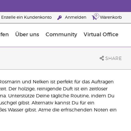
0
Erstelle ein Kundenkonto
Anmelden
Warenkorb
fen
Über uns
Community
Virtual Office
flege
rfahre mehr über Nährstoffe
Der Young Living Guide zu Nahrungsergänzungsmitteln
ie man ätherische Öle verwendet
25 raisons de devenir Partenaire de la marque
SHARE
smarin und Nelken ist perfekt für das Auftragen
t. Der holzige, reinigende Duft ist ein zeitloser
a. Unterstütze Deine tägliche Routine, indem Du
schgel gibst. Alternativ kannst Du für ein
s Wasser gibst. Atme die erfrischenden Noten ein