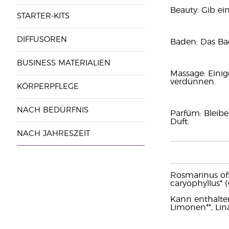
Beauty: Gib ei
STARTER-KITS
DIFFUSOREN
Baden: Das Ba
BUSINESS MATERIALIEN
Massage: Eini
verdünnen.
KÖRPERPFLEGE
NACH BEDÜRFNIS
Parfüm: Bleib
Duft.
NACH JAHRESZEIT
Rosmarinus off
caryophyllus* 
Kann enthalten
Limonen**, Linal