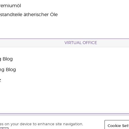
Premiumöl
standteile ätherischer Öle
VIRTUAL OFFICE
g Blog
ng Blog
z
 |
Datenschutzerklärung
|
Impressum
ies on your device to enhance site navigation,
Cookie Set