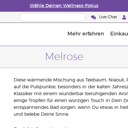
Wähle Deinen Wellness-Fokus
Live Chat
Mehr erfahren
Einkau
Die Geschichte von ätherischen Öle
Leitfaden für ätherische Öle
Alles über Diffusoren für ätherische Öle
Letzte Chance: 50 % Rabatt auf Hautp
E
W
Melrose
Diese wärmende Mischung aus Teebaum, Niaouli, Ro
auf die Pulspunkte, besonders in der kalten Jahreszei
Klassiker mit einem wunderbar beruhigenden Arom
einige Tropfen für einen würzigen Touch in Dein Du
entspannendes Bad sorgen, wenn Du etwas in heiße
und belebe Deine Sinne.