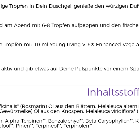
nige Tropfen in Dein Duschgel, genieße den würzigen Du
d am Abend mit 6-8 Tropfen aufpeppen und den frische
ge Tropfen mit 10 ml Young Living V-6® Enhanced Vegeta
e aktiv und gib etwas auf Deine Pulspunkte vor einem S
Inhaltsstof
icinalis* (Rosmarin) Öl aus den Blättern, Melaleuca altern
(Gewürznelke) Öl aus den Knospen, Melaleuca viridiflora* (N
: Alpha-Terpinen**, Benzaldehyd**, Beta-Caryophyllen**, Ka
ool**, Pinen**, Terpineol**, Terpinolen**.