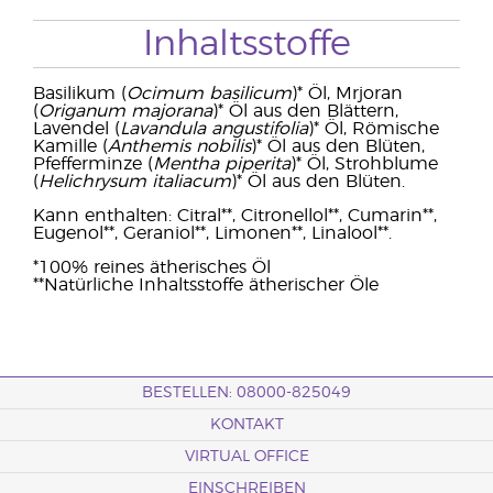
Inhaltsstoffe
Basilikum (
Ocimum basilicum
)* Öl, Mrjoran
(
Origanum majorana
)* Öl aus den Blättern,
Lavendel (
Lavandula angustifolia
)* Öl, Römische
Kamille (
Anthemis nobilis
)* Öl aus den Blüten,
Pfefferminze (
Mentha piperita
)* Öl, Strohblume
(
Helichrysum italiacum
)* Öl aus den Blüten.
Kann enthalten: Citral**, Citronellol**, Cumarin**,
Eugenol**, Geraniol**, Limonen**, Linalool**.
*100% reines ätherisches Öl
**Natürliche Inhaltsstoffe ätherischer Öle
BESTELLEN: 08000-825049
KONTAKT
VIRTUAL OFFICE
EINSCHREIBEN