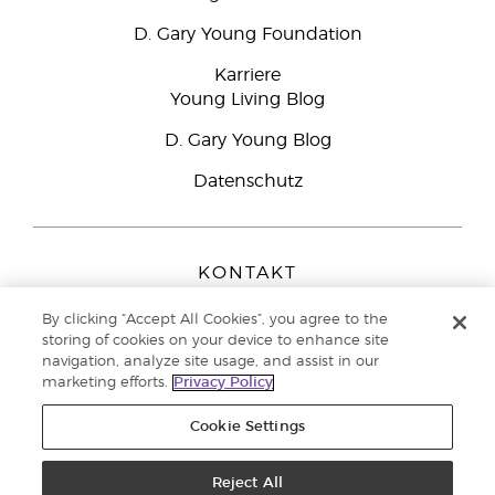
D. Gary Young Foundation
Karriere
Young Living Blog
D. Gary Young Blog
Datenschutz
KONTAKT
Young Living Europe B.V.
By clicking “Accept All Cookies”, you agree to the
Peizerweg 97
storing of cookies on your device to enhance site
9727 AJ Groningen
navigation, analyze site usage, and assist in our
Netherlands
marketing efforts.
Privacy Policy
Kundenservice:
08000-825049
Cookie Settings
Copyright © 2021 Young Living Essential Oils. Alle Rechte vorbehalten. |
Datenschutzerklärung
Reject All
|
Impressum