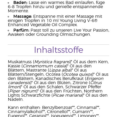
Baden:
Lasse ein warmes Bad einlaufen, füge
6-8 Tropfen hinzu und genieße entspannende
Momente.
Massage:
Entspanne mit einer Massage mit
einigen Tropfen in 10 ml Young Living V-6®
Enhanced Vegetable Oil Complex.
Parfüm:
Passt toll zu unseren Live Your Passion,
Awaken oder Grounding Ölmischungen.
Inhaltsstoffe
Muskatnuss (
Myristica fragrans
)* Öl aus dem Kern,
Kassie (
Cinnamomum cassia
)* Öl aus den
Blättern, Mastrante (
Lippa alba
)* Öl aus
Blättern/Stengeln, Ocotea (
Ocotea quixos
)* Öl aus
den Blättern, Kanadisches Berufkraut (
Erigeron
canadensis
)* Öl aus den Blüten, Zitrone (
Citrus
limon
)* Öl aus den Schalen, Schwarzer Pfeffer
(
Piper nigrum
)* Öl aus den Früchten, Northern
Lights Schwarzfichte (
Picae mariana
)* Öl aus den
Nadeln.
Kann enthalten: Benzylbenzoat**, Cinnamal**,
Cinnamylalkohol**, Citronellol**, Cumarin**,
Eugenol**, Geraniol**, Isoeugenol**, Limonen**,