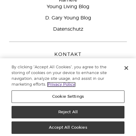
Karriere
Young Living Blog
D. Gary Young Blog
Datenschutz
KONTAKT
Young Living Europe B.V.
By clicking “Accept All Cookies”, you agree to the
Peizerweg 97
storing of cookies on your device to enhance site
9727 AJ Groningen
navigation, analyze site usage, and assist in our
Netherlands
marketing efforts.
Privacy Policy
Kundenservice:
08000-825049
Cookie Settings
Copyright © 2021 Young Living Essential Oils. Alle Rechte vorbehalten. |
Datenschutzerklärung
Reject All
|
Impressum
Accept All Cookies