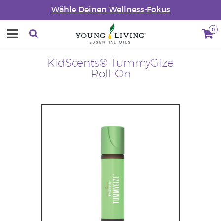
Wähle Deinen Wellness-Fokus
0
KidScents® TummyGize
Roll-On