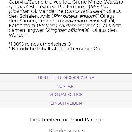
Caprylic/Capric triglyceride, Grüne Minze (
Mentha
spicata
)* Blattextrakt, Pfefferminze (
Mentha
piperita
)* Öl, Mandarine (
Citrus reticulata
)* Öl aus
den Schalen, Anis (
Pimpinella anisum
)* Öl aus
den Samen, Fenchel (
Foeniculum vulgare
)* Öl,
Kardamom (
Elettaria cardamomum
)* Öl aus den
Samen, Ingwer (
Zingiber officinale
)* Öl aus den
Wurzeln.
*100% reines ätherisches Öl
**Natürliche Inhaltsstoffe ätherischer Öle
BESTELLEN: 08000-825049
KONTAKT
VIRTUAL OFFICE
EINSCHREIBEN
Einschreiben für Brand Partner
Kundenservice