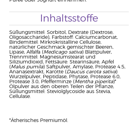
Püree oder Joghurt einnehmen.
Inhaltsstoffe
Süßungsmittel: Sorbitol, Dextrate (Dextrose,
Oligosaccharide), Farbstoff: Calciumcarbonat,
Bindemittel: Mirkrokristalline Cellulose,
natürlicher Geschmack gemischter Beeren,
Lipase, Alfalfa (
Medicago sativa
) Blattpulver,
Trennmittel: Magnesiumstearat und
Siliziumdioxid, Fettsäure: Stearinsäure, Apfel
(
Malus pumila
) Saftpulver, Amylase, Protease 4.5,
Ananasextrakt, Karotte (
Daucus carota sativa
)
Wurzelpulver, Peptidase, Phytase, Protease 6.0,
Protease 3.0, Pfefferminze (
Mentha piperita
)*
Ölpulver aus den oberen Teilen der Pflanze,
Süßungsmittel: Steviolglycoside aus Stevia,
Cellulase.
*Ätherisches Premiumöl.