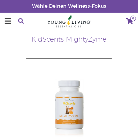
Wähle Deinen Wellness-Fokus
0
KidScents MightyZyme